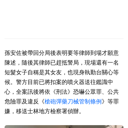
孫安佐被帶回分局後表明要等律師到場才願意
陳述，隨後其律師已趕抵警局，現場還有一名
短髮女子自稱是其女友，也現身執勤台關心等
候。警方目前已將扣案的噴火器送往鑑識中
心，全案訊後將依《刑法》恐嚇公眾罪、公共
危險罪及違反《
槍砲彈藥刀械管制條例
》等罪
嫌，移送士林地方檢察署偵辦。