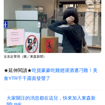
女友赴警局（圖／東森新聞）
★延伸閱讀★
吃貨豪豪吃雞翅灌酒遭刁難！美
食YTR千千露面發聲了
大家關注的消息都在這兒，快來加入東森新
聞LINE