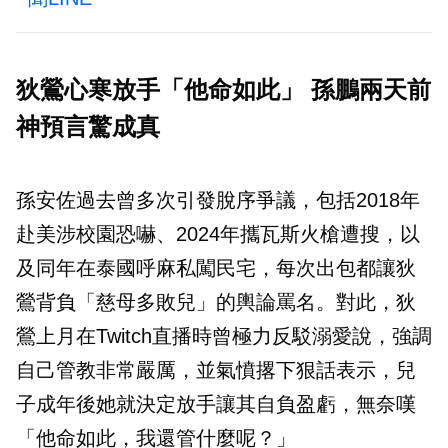
狄鶯心寒放手「他命如此」 孫鵬兩天前
神預言驚成真
孫安佐過去曾多次引發脫序爭議，包括2018年
赴美涉校園恐嚇、2024年攜瓦斯火槍遭搜，以
及同年在泰國呼麻私闖民宅，每次出包都讓狄
鶯背負「慈母多敗兒」的輿論罵名。對此，狄
鶯上月在Twitch直播時曾極力反駁溺愛說，強調
自己管教非常嚴厲，並氣憤撂下狠話表示，兒
子成年後她就決定放手讓其自負盈虧，無奈嘆
「他命如此，我還管什麼呢？」