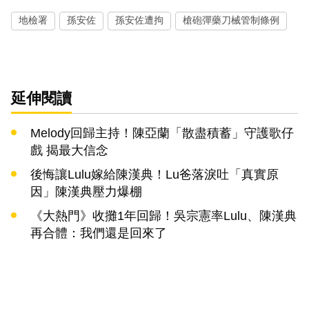
地檢署
孫安佐
孫安佐遭拘
槍砲彈藥刀械管制條例
延伸閱讀
Melody回歸主持！陳亞蘭「散盡積蓄」守護歌仔
戲 揭最大信念
後悔讓Lulu嫁給陳漢典！Lu爸落淚吐「真實原
因」陳漢典壓力爆棚
《大熱門》收攤1年回歸！吳宗憲率Lulu、陳漢典
再合體：我們還是回來了