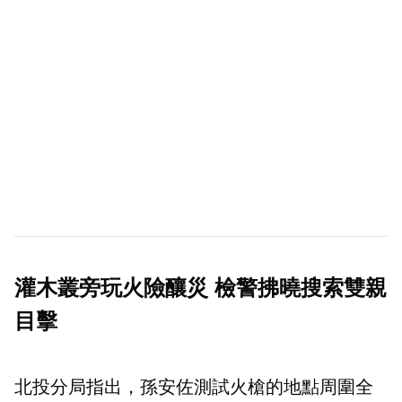
灌木叢旁玩火險釀災 檢警拂曉搜索雙親
目擊
北投分局指出，孫安佐測試火槍的地點周圍全