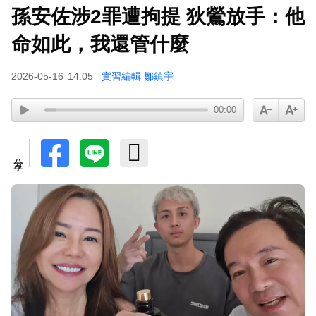
孫安佐涉2罪遭拘提 狄鶯放手：他
命如此，我還管什麼
2026-05-16
14:05
實習編輯 鄒鎮宇
00:00
分享