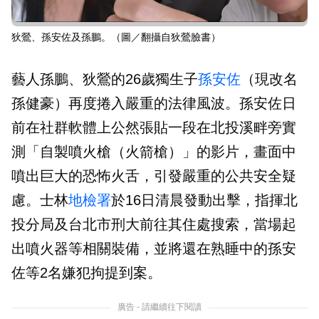
狄鶯、孫安佐及孫鵬。（圖／翻攝自狄鶯臉書）
藝人孫鵬、狄鶯的26歲獨生子
孫安佐
（現改名
孫健豪）再度捲入嚴重的法律風波。孫安佐日
前在社群軟體上公然張貼一段在北投溪畔旁實
測「自製噴火槍（火箭槍）」的影片，畫面中
噴出巨大的恐怖火舌，引發嚴重的公共安全疑
慮。士林
地檢署
於16日清晨發動出擊，指揮北
投分局及台北市刑大前往其住處搜索，當場起
出噴火器等相關裝備，並將還在熟睡中的孫安
佐等2名嫌犯拘提到案。
廣告 - 請繼續往下閱讀