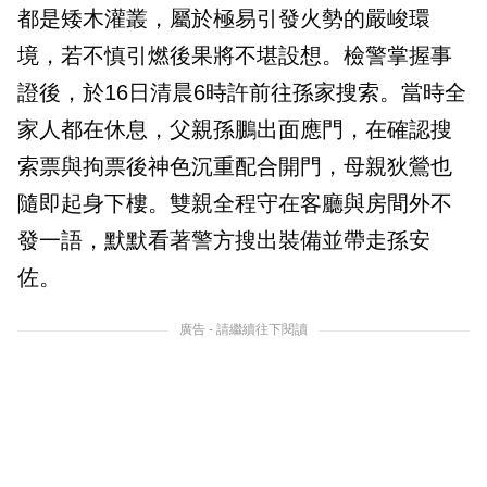
都是矮木灌叢，屬於極易引發火勢的嚴峻環
境，若不慎引燃後果將不堪設想。檢警掌握事
證後，於16日清晨6時許前往孫家搜索。當時全
家人都在休息，父親孫鵬出面應門，在確認搜
索票與拘票後神色沉重配合開門，母親狄鶯也
隨即起身下樓。雙親全程守在客廳與房間外不
發一語，默默看著警方搜出裝備並帶走孫安
佐。
廣告 - 請繼續往下閱讀