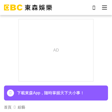
劉真
影片
7-eleven
網紅
于朦朧
ian
女優
謝侑芯
下載東森App，隨時掌握天下大小事！
首頁
綜藝