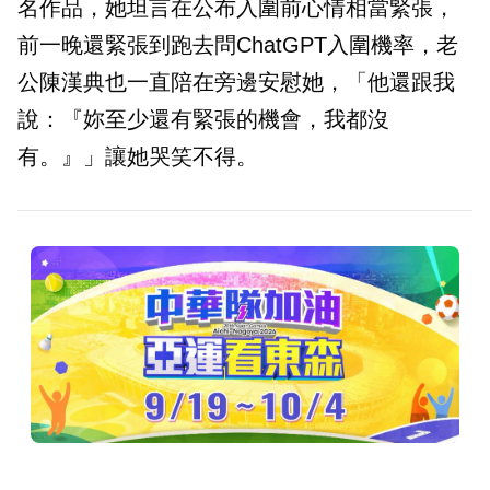
名作品，她坦言在公布入圍前心情相當緊張，
前一晚還緊張到跑去問ChatGPT入圍機率，老
公陳漢典也一直陪在旁邊安慰她，「他還跟我
說：『妳至少還有緊張的機會，我都沒
有。』」讓她哭笑不得。