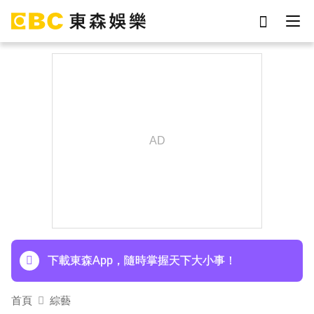
劉真
影片
7-eleven
女優
網紅
ian
謝侑芯
于朦朧
下載東森App，隨時掌握天下大小事！
首頁
綜藝