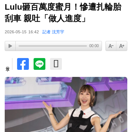
Lulu砸百萬度蜜月！慘遭扎輪胎
刮車 親吐「做人進度」
2026-05-15
16:42
記者 沈芳宇
00:00
分享