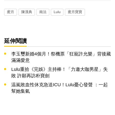
蜜月
陳漢典
南法
Lulu
蜜月寶寶
延伸閱讀
李玉璽新婚4個月！祭機票「狂寵許允樂」背後藏
滿滿愛意
Lulu重拾《完娛》主持棒！「力邀大咖男星」失
敗 許願再訪朴寶劍
温嵐敗血性休克急送ICU！Lulu憂心發聲 ：一起
幫她集氣