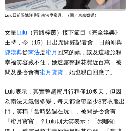
Lulu日前跟陳漢典到南法度蜜月。（圖／東森娛樂）
女星
Lulu
（黃路梓茵）接下節目《完全娛樂》
主持，今（15）日出席開錄記者會，日前剛與
陳漢典
從
南法
度
蜜月
回來的她，談及這段旅程
幸福笑容藏不住，她透露整趟花費近百萬，被
問及是否會有
蜜月寶寶
，她也親自回應了。
Lulu表示，其實整趟蜜月行程僅10多天，但因
為南法天氣很多變，每天都會帶至少3套衣服出
門，笑稱「當時裝週在玩」，被問是否會有
「蜜月寶寶」？Lulu則大笑表示：「我哪知