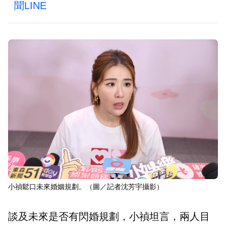
聞LINE
小禎鬆口未來婚姻規劃。（圖／記者沈芳宇攝影）
談及未來是否有閃婚規劃，小禎坦言，兩人目