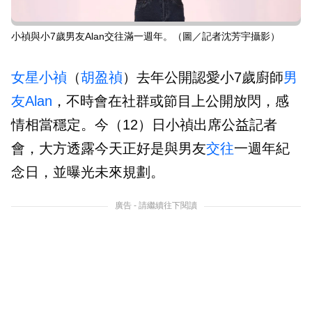
小禎與小7歲男友Alan交往滿一週年。（圖／記者沈芳宇攝影）
女星
小禎
（
胡盈禎
）去年公開認愛小7歲廚師
男
友
Alan
，不時會在社群或節目上公開放閃，感
情相當穩定。今（12）日小禎出席公益記者
會，大方透露今天正好是與男友
交往
一週年紀
念日，並曝光未來規劃。
廣告 - 請繼續往下閱讀