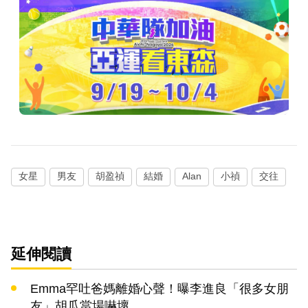
女星
男友
胡盈禎
結婚
Alan
小禎
交往
延伸閱讀
Emma罕吐爸媽離婚心聲！曝李進良「很多女朋
友」胡瓜當場嚇壞