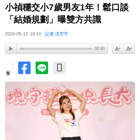
小禎穩交小7歲男友1年！鬆口談
「結婚規劃」曝雙方共識
2026-05-12
18:10
記者 沈芳宇
00:00
分享