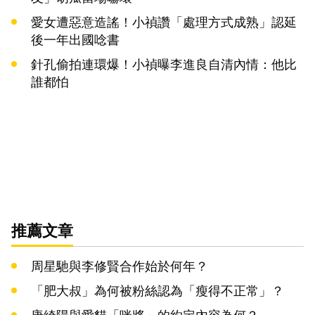
愛女遭惡意造謠！小禎讚「處理方式成熟」認延
後一年出國唸書
針孔偷拍連環爆！小禎曝李進良自清內情：他比
誰都怕
推薦文章
周星馳與李修賢合作始於何年？
「肥大叔」為何被粉絲認為「瘦得不正常」？