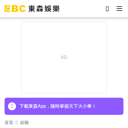
劉真
影片
于朦朧
女優
網紅
ian
7-eleven
謝侑芯
下載東森App，隨時掌握天下大小事！
埃及知名女星涉販毒！ 遭「判死刑」震撼社會
下載東森App，隨時掌握天下大小事！
首頁
綜藝
埃及知名女星涉販毒！ 遭「判死刑」震撼社會