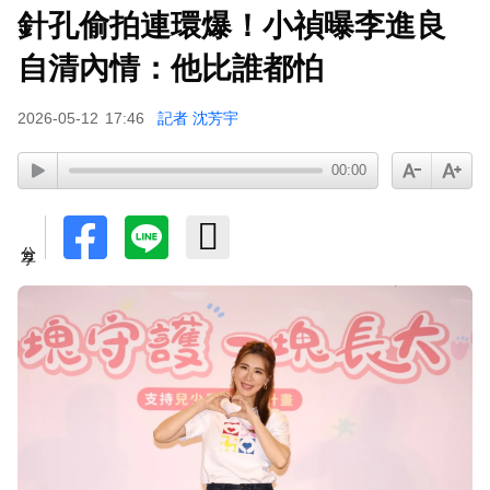
針孔偷拍連環爆！小禎曝李進良
自清內情：他比誰都怕
2026-05-12
17:46
記者 沈芳宇
00:00
分享