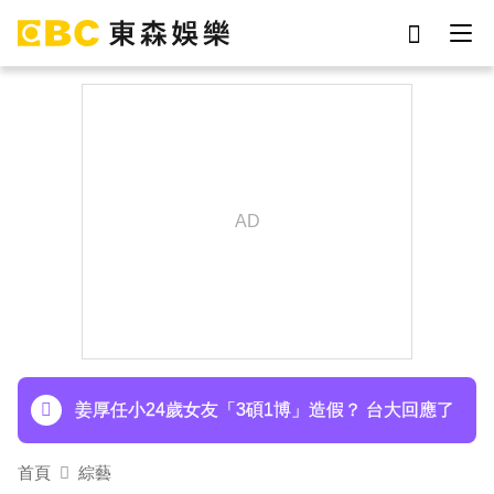
劉真
影片
7-eleven
女優
網紅
ian
下載東森App，隨時掌握天下大小事！
于朦朧
謝侑芯
70歲鋼吉他大師湯米德塔莫驟逝 妻淚喊：永遠是
我一生摯愛
姜厚任小24歲女友「3碩1博」造假？ 台大回應了
下載東森App，隨時掌握天下大小事！
70歲鋼吉他大師湯米德塔莫驟逝 妻淚喊：永遠是
首頁
綜藝
我一生摯愛