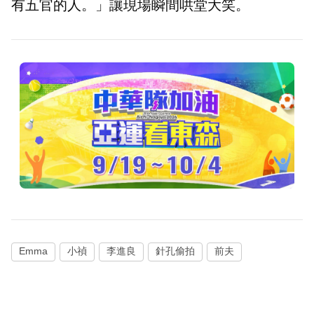
有五官的人。」讓現場瞬間哄堂大笑。
Emma
小禎
李進良
針孔偷拍
前夫