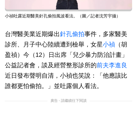
小禎吐露近期醫美針孔偷拍風波看法。（圖／記者沈芳宇攝）
台灣醫美業近期爆出
針孔偷拍
事件，多家醫美
診所、月子中心陸續遭到檢舉，女星
小禎
（胡
盈禎）今（12）日出席「兒少暴力防治計畫」
公益記者會，談及經營整形診所的
前夫
李進良
近日發布聲明自清，小禎也笑說：「他應該比
誰都更怕偷拍。」並吐露個人看法。
廣告 - 請繼續往下閱讀