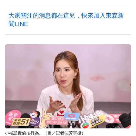
大家關注的消息都在這兒，快來加入東森新
聞LINE
小禎譴責偷拍行為。（圖／記者沈芳宇攝）