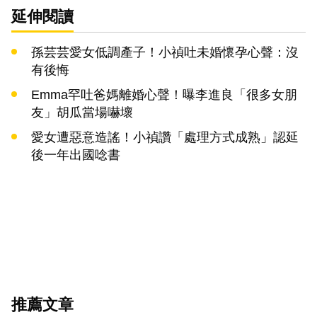
延伸閱讀
孫芸芸愛女低調產子！小禎吐未婚懷孕心聲：沒
有後悔
Emma罕吐爸媽離婚心聲！曝李進良「很多女朋
友」胡瓜當場嚇壞
愛女遭惡意造謠！小禎讚「處理方式成熟」認延
後一年出國唸書
推薦文章