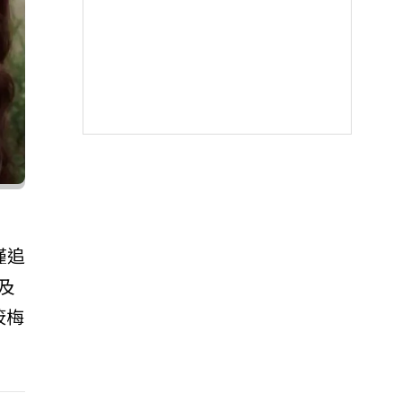
僅追
及
筱梅