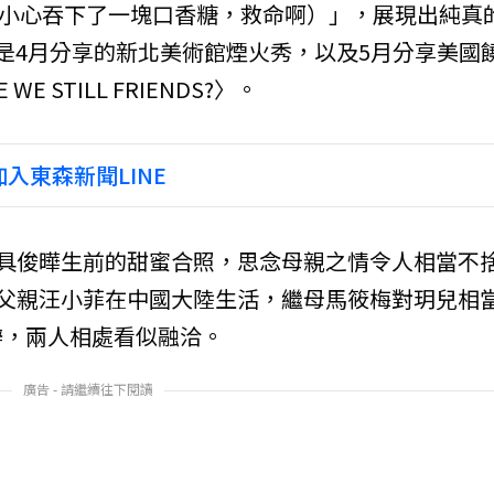
位，我不小心吞下了一塊口香糖，救命啊）」，展現出純真
是4月分享的新北美術館煙火秀，以及5月分享美國
 WE STILL FRIENDS?〉。
入東森新聞LINE
具俊曄生前的甜蜜合照，思念母親之情令人相當不
父親汪小菲在中國大陸生活，繼母馬筱梅對玥兒相
辦，兩人相處看似融洽。
廣告 - 請繼續往下閱讀