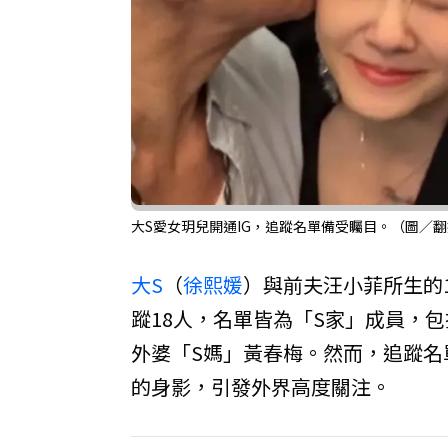
大S愛女玥兒開通IG，追蹤名單備受矚目。（圖／翻
大S
（
徐熙媛
）與前夫汪小菲所生的
蹤18人，名單皆為「S家」成員，
外婆「S媽」黃春梅。然而，追蹤名
的身影，引發外界高度關注。