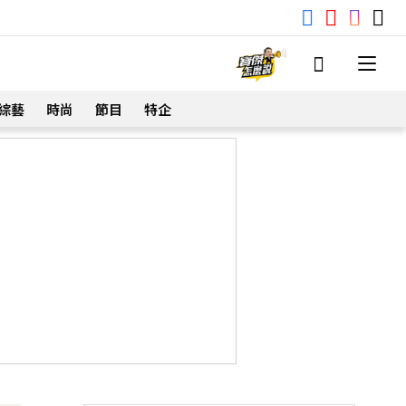
綜藝
時尚
節目
特企