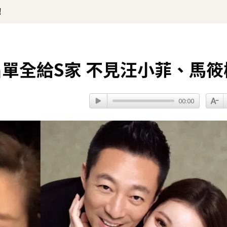
！
名單全給S家 不見汪小菲、馬筱
00:00