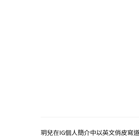
玥兒在IG個人簡介中以英文俏皮寫道：「GUY