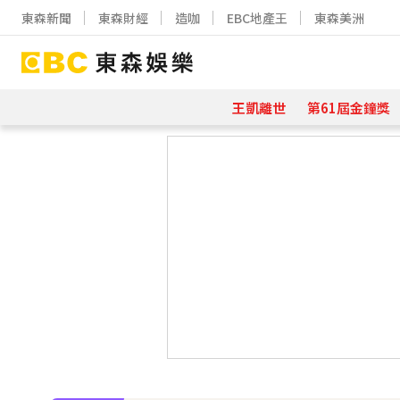
東森新聞
東森財經
造咖
EBC地產王
東森美洲
王凱離世
第61屆金鐘獎