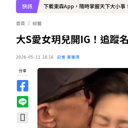
快訊
下載東森App，隨時掌握天下大小事
首頁
綜藝
大S愛女玥兒開IG！追蹤
2026-05-11
16:16
記者 黃雅琪
分享