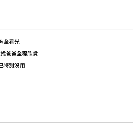
胸全看光
還找爸爸全程欣賞
己特別沒用