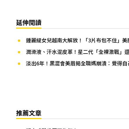
延伸閱讀
鍾麗緹女兒越南大解放！「3片布包不住」美
潤滑液、汗水混皮革！星二代「全裸激戰」
淡出6年！黑澀會美眉揭全職媽崩潰：覺得自
推薦文章