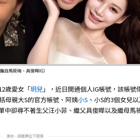
攝自馬筱梅、具俊曄IG）
12歲愛女「
玥兒
」，近日開通個人IG帳號，該帳號
包括母親大S的官方帳號、阿姨
小S
、小S的3個女兒以
單中卻尋不著生父汪小菲、繼父具俊曄以及繼母馬
廣告 - 請繼續往下閱讀