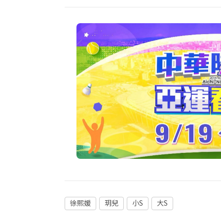
徐熙媛
玥兒
小S
大S