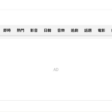
即時
熱門
影音
日韓
音樂
追劇
話題
電影