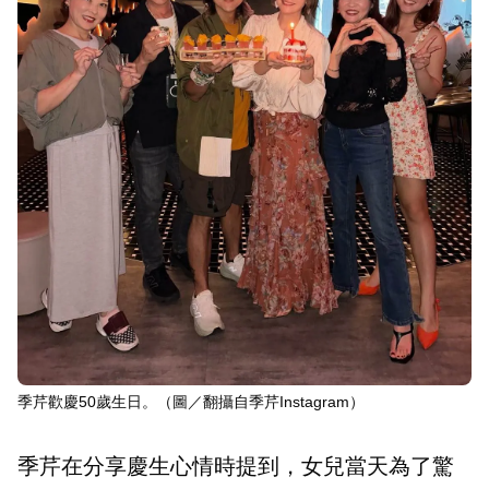
季芹歡慶50歲生日。（圖／翻攝自季芹Instagram）
季芹在分享慶生心情時提到，女兒當天為了驚