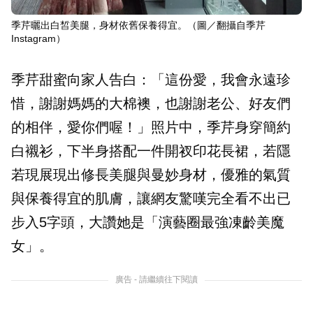
季芹曬出白皙美腿，身材依舊保養得宜。（圖／翻攝自季芹
Instagram）
季芹甜蜜向家人告白：「這份愛，我會永遠珍
惜，謝謝媽媽的大棉襖，也謝謝老公、好友們
的相伴，愛你們喔！」照片中，季芹身穿簡約
白襯衫，下半身搭配一件開衩印花長裙，若隱
若現展現出修長美腿與曼妙身材，優雅的氣質
與保養得宜的肌膚，讓網友驚嘆完全看不出已
步入5字頭，大讚她是「演藝圈最強凍齡美魔
女」。
廣告 - 請繼續往下閱讀