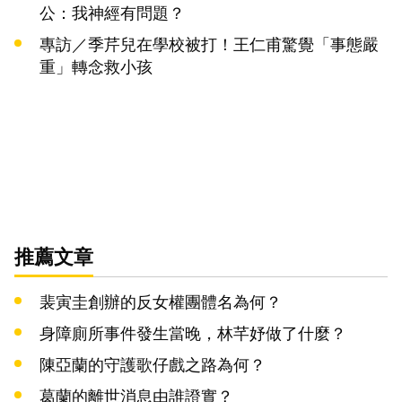
公：我神經有問題？
專訪／季芹兒在學校被打！王仁甫驚覺「事態嚴
重」轉念救小孩
推薦文章
裴寅圭創辦的反女權團體名為何？
身障廁所事件發生當晚，林芊妤做了什麼？
陳亞蘭的守護歌仔戲之路為何？
葛蘭的離世消息由誰證實？