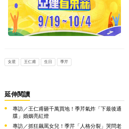
女星
王仁甫
生日
季芹
延伸閱讀
專訪／王仁甫砸千萬買地！季芹氣炸「下最後通
牒」婚姻亮紅燈
專訪／抓狂飆罵女兒！季芹「人格分裂」哭問老