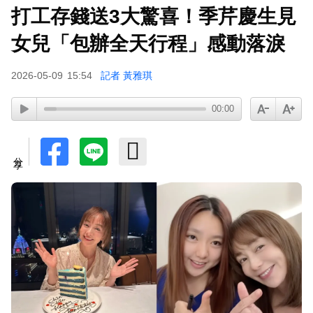
打工存錢送3大驚喜！季芹慶生見
天后御用化妝師陳聆薇病逝！張韶涵返台送別首發
聲：依舊無法相信
女兒「包辦全天行程」感動落淚
下載東森App，隨時掌握天下大小事！
2026-05-09
15:54
記者 黃雅琪
48歲男星直播突亮刀自殘！「全裸滿身血」警急
00:00
破門 家屬發聲曝現況
分享