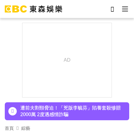
劉真
影片
于朦朧
ian
7-eleven
網紅
女優
謝侑芯
下載東森App，隨時掌握天下大小事！
48歲男星直播突亮刀自殘！「全裸滿身血」警急
破門 家屬發聲曝現況
遭前夫割頸脅迫！「兇版李毓芬」陷養套殺慘賠
2000萬 2度遇感情詐騙
停更1個月全面復工！蔡阿嘎甩抄襲爭議「開拍新
首頁
綜藝
企劃」二伯IG也更新