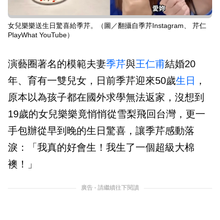
女兒樂樂送生日驚喜給季芹。（圖／翻攝自季芹Instagram、 芹仁
PlayWhat YouTube）
演藝圈著名的模範夫妻
季芹
與
王仁甫
結婚20
年、育有一雙兒女，日前季芹迎來50歲
生日
，
原本以為孩子都在國外求學無法返家，沒想到
19歲的女兒樂樂竟悄悄從雪梨飛回台灣，更一
手包辦從早到晚的生日驚喜，讓季芹感動落
淚：「我真的好會生！我生了一個超級大棉
襖！」
廣告 - 請繼續往下閱讀