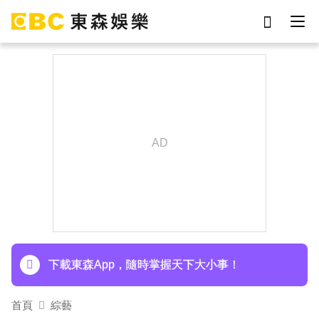
劉真
影片
7-eleven
女優
ian
網紅
謝侑芯
于朦朧
下載東森App，隨時掌握天下大小事！
胡瓜挑戰韓團爆紅「震胸舞」！賣力狂震笑翻全場
慘被虧：是在震肚子？
下載東森App，隨時掌握天下大小事！
胡瓜挑戰韓團爆紅「震胸舞」！賣力狂震笑翻全場
首頁
綜藝
慘被虧：是在震肚子？