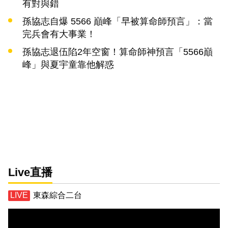
有對與錯
孫協志自爆 5566 巔峰「早被算命師預言」：當
完兵會有大事業！
孫協志退伍陷2年空窗！算命師神預言「5566巔
峰」與夏宇童靠他解惑
Live直播
東森綜合二台