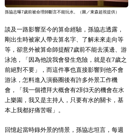
孫協志曝7歲前被命理師斷言不能玩水。（圖／東森超視提供）
談及一路影響至今的算命經驗，孫協志透露，
剛出生時被家人帶去算名字、了解未來走向等
等，卻意外被算命師提醒7歲前不能去溪邊、游
泳池，「因為他說我會發生危險，就是在7歲之
前絕對不要」，而這件事也直接影響到他不會
游泳，怎料進入演藝圈後有許多外景工作機
會，「我一個禮拜大概會有2到3天的機會在水
上樂園，我又是主持人，只要有水的關卡，基
本上我都好痛苦喔」。
回憶起當時錄外景的情景，孫協志坦言，每週