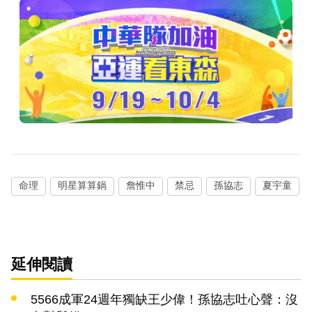
命理
明星算算鍋
詹惟中
禁忌
孫協志
夏宇童
延伸閱讀
5566成軍24週年獨缺王少偉！孫協志吐心聲：沒