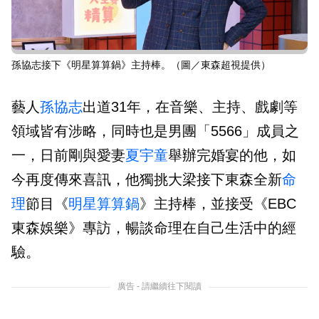
孫協志接下《明星算算鍋》主持棒。（圖／東森超視提供）
藝人
孫協志
出道31年，在音樂、主持、戲劇等
領域皆有涉略，同時也是男團「5566」成員之
一，日前剛與愛妻
夏宇童
舉辦完婚宴的他，如
今再度傳來喜訊，他獨挑大梁接下東森全新
命
理
節目《
明星算算鍋
》主持棒，並接受《EBC
東森娛樂》專訪，暢談命理在自己生活中的經
驗。
廣告 - 請繼續往下閱讀