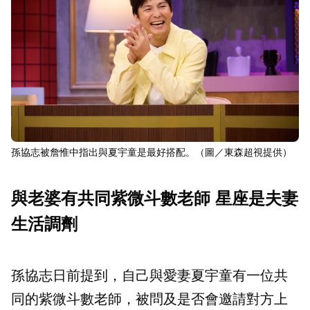
孫協志被詹惟中指出與夏宇童是最好搭配。（圖／東森超視提供）
與老婆有共同紫微斗數老師 星座是夫妻
生活調劑
孫協志日前提到，自己與愛妻夏宇童有一位共
同的紫微斗數老師，被問及是否會邀請對方上