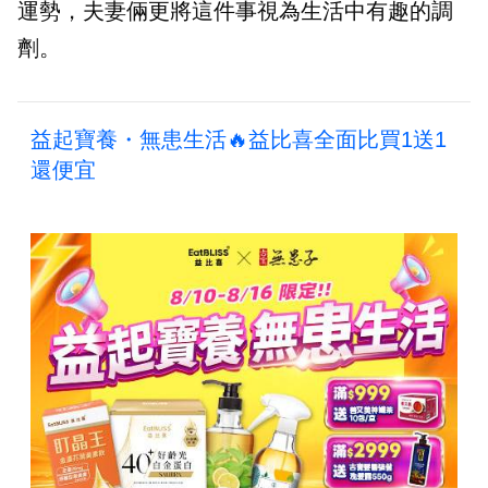
運勢，夫妻倆更將這件事視為生活中有趣的調
劑。
益起寶養・無患生活🔥益比喜全面比買1送1
還便宜