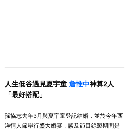
人生低谷遇見夏宇童
詹惟中
神算2人
「最好搭配」
孫協志去年3月與夏宇童登記結婚，並於今年西
洋情人節舉行盛大婚宴，談及節目錄製期間是