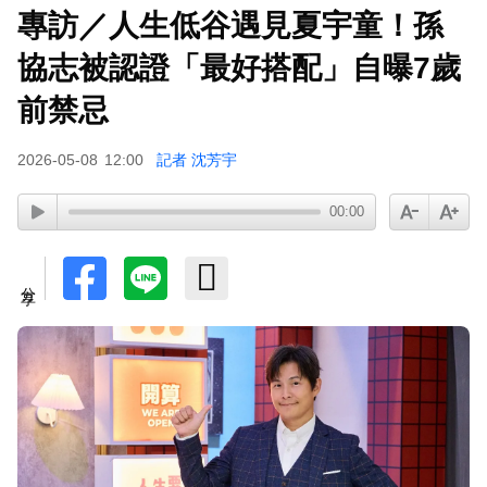
專訪／人生低谷遇見夏宇童！孫
協志被認證「最好搭配」自曝7歲
前禁忌
2026-05-08
12:00
記者 沈芳宇
00:00
分享