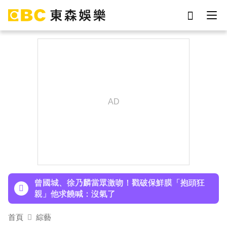
劉真
影片
于朦朧
ian
7-eleven
網紅
女優
謝侑芯
下載東森App，隨時掌握天下大小事！
孫淑媚首登JJA音樂節！被范曉萱1句話打動 放話
秀超狂腹肌
曾國城、徐乃麟當眾激吻！戳破保鮮膜「抱頭狂
親」他求饒喊：沒氣了
首頁
綜藝
下載東森App，隨時掌握天下大小事！