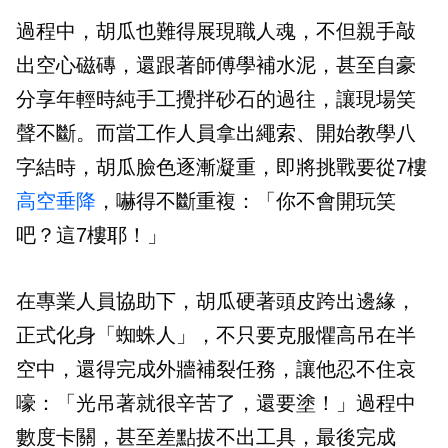
過程中，胡瓜也難得展現職人魂，不但親手敲
出空心磁磚，還跟著師傅學補水泥，甚至自豪
分享年輕時純手工攪拌砂石的過往，讓現場笑
聲不斷。而當工作人員拿出繩索、開始教學八
字結時，胡瓜臉色逐漸凝重，即將挑戰要從7樓
高空垂降
，嚇得不斷重複：「你不會開玩笑
吧？這7樓耶！」
在專業人員協助下，胡瓜硬著頭皮跨出邊緣，
正式化身「蜘蛛人」，不只要克服懼高吊在半
空中，還得完成外牆補裂任務，讓他忍不住哀
嚎：「光吊著就很辛苦了，還要塗！」過程中
數度卡關，甚至差點拔不出工具，最後完成