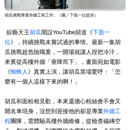
胡瓜挑戰專業外牆工程工作。（圖／下面一位提供）
綜藝天王
胡瓜
開設YouTube頻道《
下面一
位
》，持續挑戰未嘗試過的事情。最新一集胡
瓜挑戰超危險職業，一開場就讓人捏把冷汗，
來賓從高樓外牆「垂降而下」，畫面宛如電影
《
蜘蛛人
》真實上演，讓胡瓜當場驚呼：「怎
麼有一個人這樣下來的啊！」
胡瓜和面粉相見歡，本來還擔心粉絲會不會又
開名車現身，沒想到迎接他的卻是專業
外牆工
程
團隊，需體驗高樓外牆維修，從檢查磁磚空