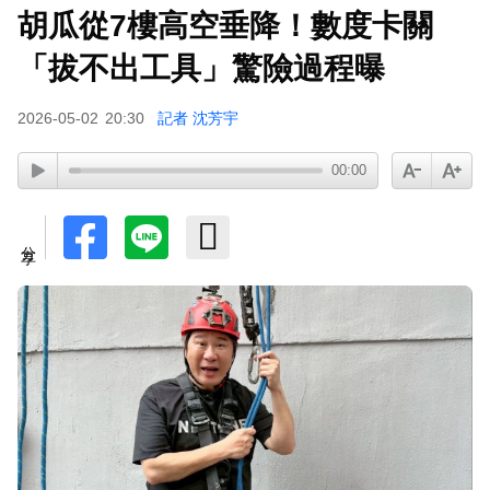
胡瓜從7樓高空垂降！數度卡關
孫淑媚首登JJA音樂節！被范曉萱1句話打動 放話
秀超狂腹肌
「拔不出工具」驚險過程曝
2026-05-02
20:30
記者 沈芳宇
00:00
分享