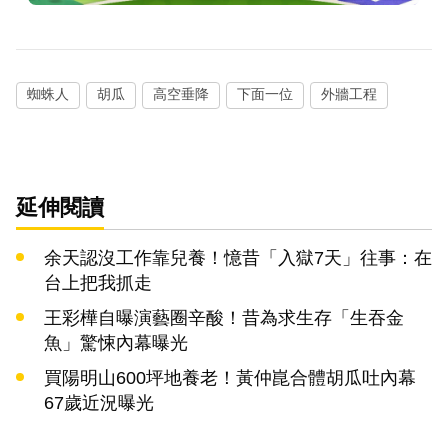
蜘蛛人
胡瓜
高空垂降
下面一位
外牆工程
延伸閱讀
余天認沒工作靠兒養！憶昔「入獄7天」往事：在
台上把我抓走
王彩樺自曝演藝圈辛酸！昔為求生存「生吞金
魚」驚悚內幕曝光
買陽明山600坪地養老！黃仲崑合體胡瓜吐內幕
67歲近況曝光