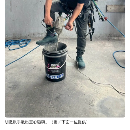
胡瓜親手敲出空心磁磚。（圖／下面一位提供）