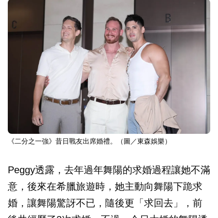
《二分之一強》昔日戰友出席婚禮。（圖／東森娛樂）
Peggy透露，去年過年舞陽的求婚過程讓她不滿
意，後來在希臘旅遊時，她主動向舞陽下跪求
婚，讓舞陽驚訝不已，隨後更「求回去」，前