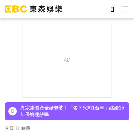
劉真
影片
7-eleven
女優
ian
網紅
謝侑芯
于朦朧
下載東森App，隨時掌握天下大小事！
八點檔女神美照遭放大腳趾！被酸「暗沉皺褶」本
人無奈回應
庹宗康資產全給老婆！「名下只剩1台車」結婚15
年保鮮秘訣曝
百萬網紅失蹤3年遇害！遭閨密設局赴菲「綁架撕
首頁
綜藝
票」千萬贖金救不回