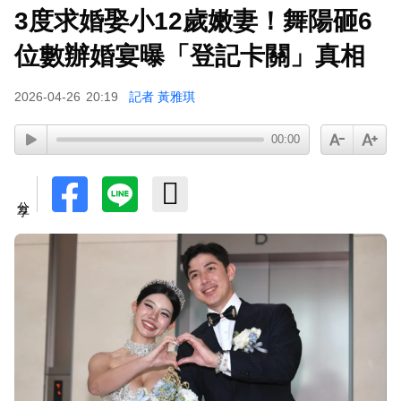
3度求婚娶小12歲嫩妻！舞陽砸6
下載東森App，隨時掌握天下大小事！
位數辦婚宴曝「登記卡關」真相
八點檔女神美照遭放大腳趾！被酸「暗沉皺褶」本
2026-04-26
20:19
記者 黃雅琪
人無奈回應
00:00
分享