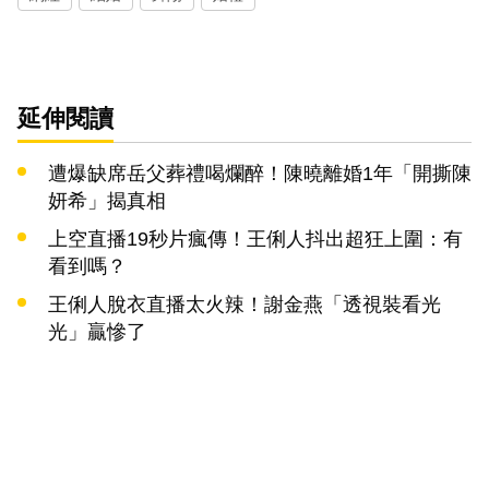
延伸閱讀
遭爆缺席岳父葬禮喝爛醉！陳曉離婚1年「開撕陳
妍希」揭真相
上空直播19秒片瘋傳！王俐人抖出超狂上圍：有
看到嗎？
王俐人脫衣直播太火辣！謝金燕「透視裝看光
光」贏慘了