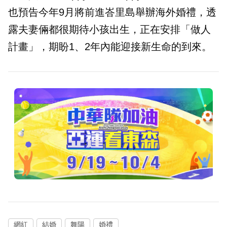
也預告今年9月將前進峇里島舉辦海外婚禮，透
露夫妻倆都很期待小孩出生，正在安排「做人
計畫」，期盼1、2年內能迎接新生命的到來。
網紅
結婚
舞陽
婚禮