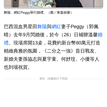
舞陽、網紅Peggy舉行婚禮。（圖／東森娛樂）
巴西混血男星田
舞陽
與
網紅
妻子Peggy（郭佩
晴）去年9月閃婚後，於今（26）日補辦溫馨
婚
禮
。現場席開13桌，花費約新台幣80萬元打造
精緻典雅的氛圍，《二分之一強》昔日戰友、
新婚夫妻孫協志與夏宇童、何妤玟、小優等人
也到場祝賀。
廣告 - 請繼續往下閱讀