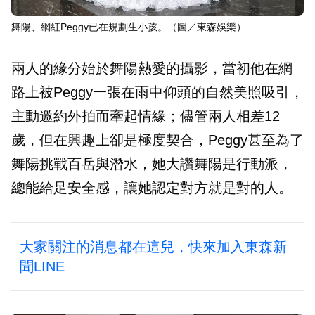
舞陽、網紅Peggy已在規劃生小孩。（圖／東森娛樂）
兩人的緣分始於舞陽熱愛的攝影，當初他在網
路上被Peggy一張在雨中仰頭的自然美照吸引，
主動邀約外拍而牽起情緣；儘管兩人相差12
歲，但在興趣上卻是極度契合，Peggy甚至為了
舞陽挑戰百岳與潛水，她大讚舞陽是行動派，
總能給足安全感，讓她認定對方就是對的人。
大家關注的消息都在這兒，快來加入東森新
聞LINE