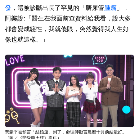
發
，還被診斷出長了罕見的「臍尿管
腫瘤
」，
阿樂說:「醫生在我面前查資料給我看，說大多
都會變成惡性，我就傻眼，突然覺得我人生好
像也就這樣。」
黃豪平被預言「結婚運」到了，命理師斷言農曆十月前結最好。
（圖／《戀愛熊天秤》提供）