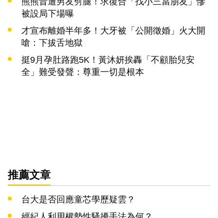
熊熊昔遭男友劈腿！求復合「找小三當朋友」慘
被設局下場曝
才宣布離婚半年多！大牙被「公開徵婚」火大開
嗆：下拔舌地獄
挺9月孕肚路跑5K！黃沐妍挨轟「不顧胎兒安
全」難受發聲：尊重一切是根本
推薦文章
台大是否回應童芯學歷疑雲？
經紀人利用權勢性騷擾手法為何？