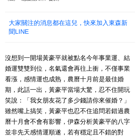
大家關注的消息都在這兒，快來加入東森新
聞LINE
沒想到一開場黃豪平就被點名今年事業運、結
婚運雙雙到位，名氣還會再往上衝，不僅事業
看漲，感情運也成熟，農曆十月前是最佳婚
期，此話一出，黃豪平當場大驚，忍不住開玩
笑說：「我女朋友花了多少錢請你來催婚？」
雖然嘴上搞笑，黃豪平也忍不住追問若錯過農
曆十月會不會有影響，伊森分析黃豪平的八字
並非先天感情運順遂，若有穩定且不錯的對