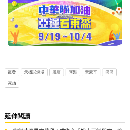
復發
天機試煉場
腫瘤
阿樂
黃豪平
熊熊
死劫
延伸閱讀