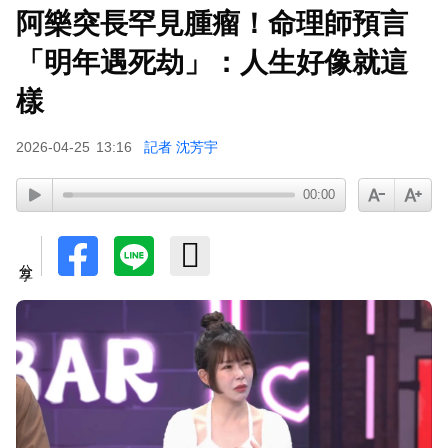
阿樂突長罕見腫瘤！命理師預言
「明年遇死劫」：人生好像就這
樣
2026-04-25
13:16
記者 沈芳宇
00:00
分享