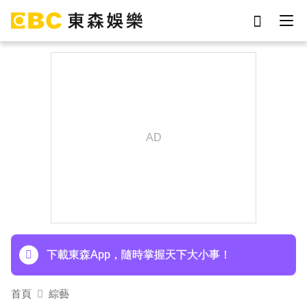
劉真
影片
7-eleven
女優
網紅
ian
于朦朧
謝侑芯
下載東森App，隨時掌握天下大小事！
首頁
綜藝