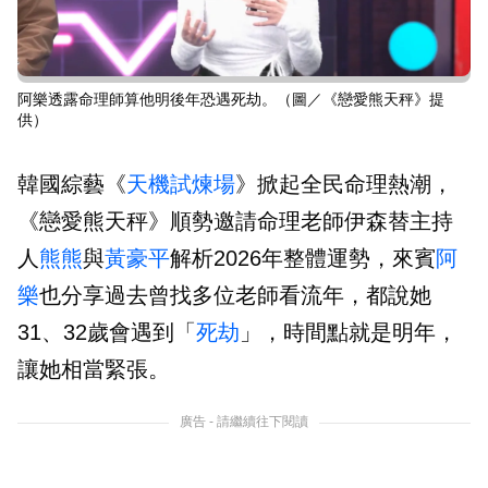
阿樂透露命理師算他明後年恐遇死劫。（圖／《戀愛熊天秤》提
供）
韓國綜藝《
天機試煉場
》掀起全民命理熱潮，
《戀愛熊天秤》順勢邀請命理老師伊森替主持
人
熊熊
與
黃豪平
解析2026年整體運勢，來賓
阿
樂
也分享過去曾找多位老師看流年，都說她
31、32歲會遇到「
死劫
」，時間點就是明年，
讓她相當緊張。
廣告 - 請繼續往下閱讀