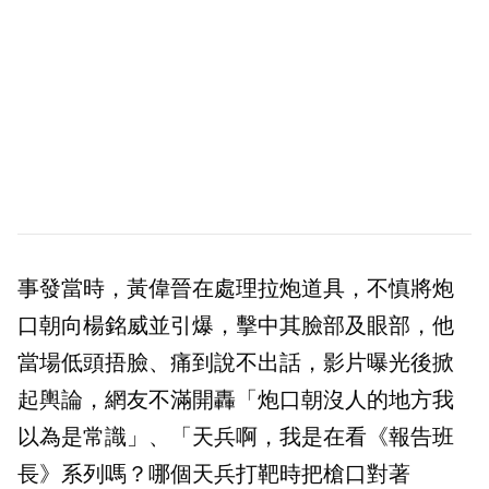
事發當時，黃偉晉在處理拉炮道具，不慎將炮
口朝向楊銘威並引爆，擊中其臉部及眼部，他
當場低頭捂臉、痛到說不出話，影片曝光後掀
起輿論，網友不滿開轟「炮口朝沒人的地方我
以為是常識」、「天兵啊，我是在看《報告班
長》系列嗎？哪個天兵打靶時把槍口對著