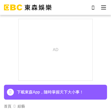
劉真
影片
7-eleven
女優
網紅
ian
于朦朧
謝侑芯
下載東森App，隨時掌握天下大小事！
首頁
綜藝