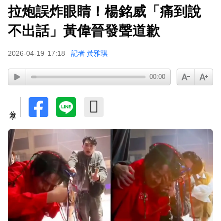
拉炮誤炸眼睛！楊銘威「痛到說
不出話」黃偉晉發聲道歉
2026-04-19
17:18
記者 黃雅琪
00:00
分享