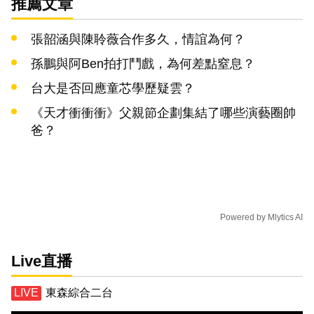
推薦文章
張韶涵與陳聆薇合作多久，情誼為何？
孫鵬與阿Ben拍打鬥戲，為何差點窒息？
台大是否回應童芯學歷疑雲？
《天才衝衝衝》父親節企劃集結了哪些演藝圈帥
爸？
Powered by
Mlytics AI
Live直播
東森綜合二台