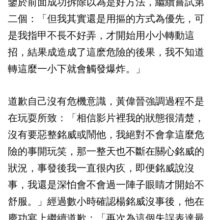
鑒於前面成功拆除以為是好方法，繼續嘗試第
二個：「但我其實還是用摳的方式為優先，可
是我指甲不長不好弄，才開始用小小轉動這
招，結果成造成了這麽危險的後果，我不知道
轉這麼一小下就會觸發爆炸。」
道歉自己沒有危機意識，黃偉晉強調過程不是
在玩耍所致：「相信影片裡我的狀態很清楚，
沒有要惡整銘威或鬧他，我絕對不會拿這麼危
險的事開玩笑，那一整天也不斷在關心銘威的
狀況，事發後我一直很內疚，即便銘威說沒
事，我還是深怕會不會過一陣子眼睛才開始不
舒服。」經過數小時確認楊銘威沒事後，他在
慶功宴上繼續道歉：「再次為這個失誤表達最