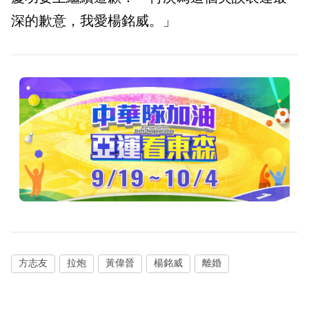
深的歉意，我愛楊銘威。」
方志友
拉炮
黃偉晉
楊銘威
離婚