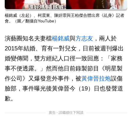
楊銘威（左起）、柯震東、陳姸霏與王柏傑合體出席《乩身》記者
會。（圖／翻攝自YouTube）
演藝圈知名夫妻檔
楊銘威
與
方志友
，兩人於
2015年結婚、育有一對兒女，日前被週刊爆出
婚變傳聞，雙方經紀人口徑一致回應：「家務
事不便透露。」然而他日前錄製節目《明星製
作公司》又爆發意外事件，被
黃偉晉
拉炮
誤傷
臉部，事件曝光後黃偉晉今（19）日也發聲道
歉。
廣告 - 請繼續往下閱讀