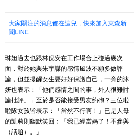
大家關注的消息都在這兒，快來加入東森新
聞LINE
琳妲過去也跟林倪安在工作場合上碰過幾次
面，對於她與朱宇謀的感情風波不願多做評
論，但並提醒女生要好好保護自己，一旁的沐
妍也表示：「他們感情之間的事，外人很難討
論批評。」至於是否能接受男友約砲？三位啦
啦隊女孩皆表示：「當然不行啊！」已是人母
的凱莉則幽默笑回：「我已經當媽了！不參與
（話題）。」