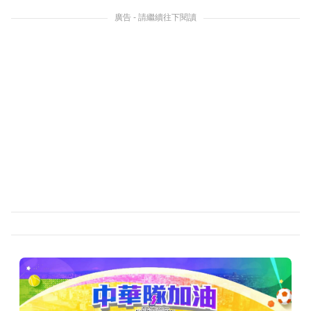
廣告 - 請繼續往下閱讀