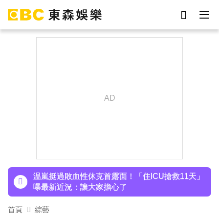
劉真
影片
7-eleven
女優
ian
網紅
謝侑芯
于朦朧
下載東森App，隨時掌握天下大小事！
許富凱暴瘦7公斤登台！「臉明顯凹陷」嚇壞媽媽
父親節憶亡父淚崩
温嵐挺過敗血性休克首露面！「住ICU搶救11天」
曝最新近況：讓大家擔心了
首頁
綜藝
下載東森App，隨時掌握天下大小事！