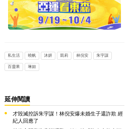
私生活
曉帆
沐妍
凱莉
林倪安
朱宇謀
百靈果
琳妲
延伸閱讀
才毀滅控訴朱宇謀！林倪安爆未婚生子還詐欺 經
紀人回應了