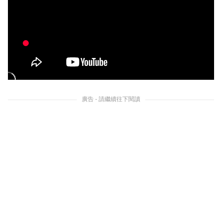
廣告 - 請繼續往下閱讀