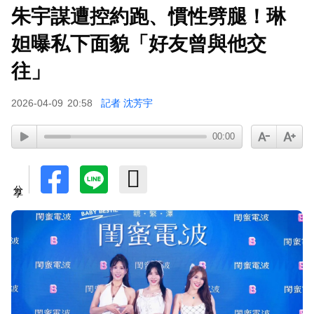
朱宇謀遭控約跑、慣性劈腿！琳
許富凱暴瘦7公斤登台！「臉明顯凹陷」嚇壞媽媽
父親節憶亡父淚崩
妲曝私下面貌「好友曾與他交
往」
2026-04-09
20:58
記者 沈芳宇
00:00
分享