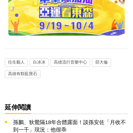
往生藝人
白冰冰
高雄流行音樂中心
邵大倫
高雄有顆藍寶石
延伸閱讀
孫鵬、狄鶯隔18年合體露面！談孫安佐「月收不
到一千」現況：他很乖