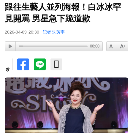
跟往生藝人並列海報！白冰冰罕
見開罵 男星急下跪道歉
2026-04-09
20:30
記者 沈芳宇
00:00
分享