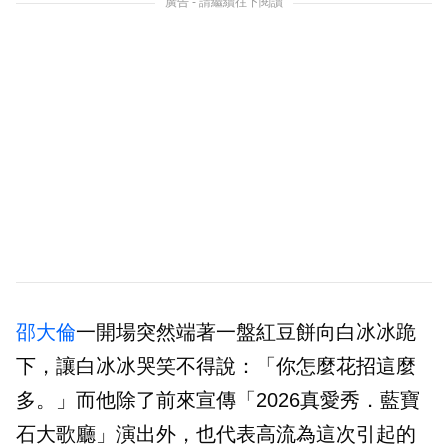
廣告 - 請繼續往下閱讀
邵大倫
一開場突然端著一盤紅豆餅向白冰冰跪
下，讓白冰冰哭笑不得說：「你怎麼花招這麼
多。」而他除了前來宣傳「2026真愛秀．藍寶
石大歌廳」演出外，也代表高流為這次引起的