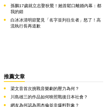
孫鵬17歲就立志娶狄鶯！她首鬆口離婚內幕：都
我的錯
白冰冰清明節驚見「名字並列往生者」怒了！高
流執行長再道歉
推薦文章
梁文音首次挑戰音樂劇的壓力為何？
川島雄三的作品如何映照戰後日本社會？
網友為何認為周杰倫並非爆料對象？