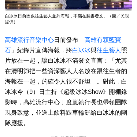
白冰冰日前因跟往生藝人並列海報，不滿在臉書發文。（圖／民視
提供）
高雄流行音樂中心
日前發布「
高雄有顆藍寶
石
」紀錄片宣傳海報，將
白冰冰
與
往生藝人
照
片放在一起，讓白冰冰不滿發文直言：「尤其
在清明節把一些資深藝人大名放在跟往生者的
海報在一起，的確令人很不舒坦」。對此，白
冰冰今（9）日主持《超級冰冰Show》開棚錄
影時，高雄流行中心丁度嵐執行長也帶領團隊
現身致意，並送上飲料跟車輪餅給白冰冰的團
隊應援。