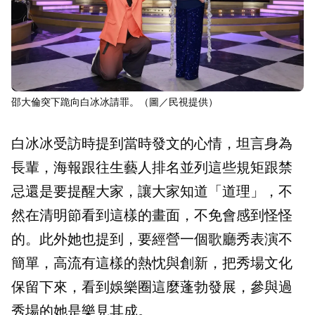
邵大倫突下跪向白冰冰請罪。（圖／民視提供）
白冰冰受訪時提到當時發文的心情，坦言身為
長輩，海報跟往生藝人排名並列這些規矩跟禁
忌還是要提醒大家，讓大家知道「道理」，不
然在清明節看到這樣的畫面，不免會感到怪怪
的。此外她也提到，要經營一個歌廳秀表演不
簡單，高流有這樣的熱忱與創新，把秀場文化
保留下來，看到娛樂圈這麼蓬勃發展，參與過
秀場的她是樂見其成。