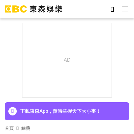
劉真
影片
于朦朧
女優
網紅
ian
7-eleven
謝侑芯
下載東森App，隨時掌握天下大小事！
首頁
綜藝