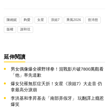
陳緗妮
夠愛
女星
浪姐7
乘風2026
曾沛慈
版權
謝和弦
延伸閱讀
男女偶像爆全裸野球拳！混戰影片破7800萬觀看
「他」率先道歉
爆女兒罹無肛症夭折！女星《浪姐7》大走音 仍
拿最高分淚崩
李洪基和李昇基去「南部弄假牙」 玩翻譯上癮惹
爆笑