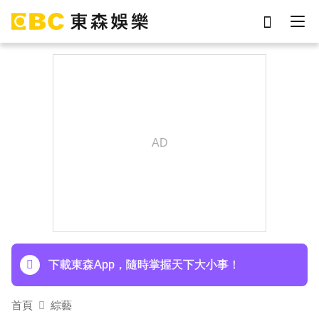
劉真
影片
7-eleven
網紅
女優
ian
于朦朧
謝侑芯
下載東森App，隨時掌握天下大小事！
首頁
綜藝