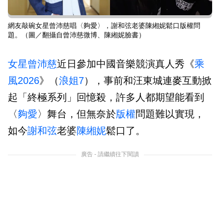
網友敲碗女星曾沛慈唱〈夠愛〉，謝和弦老婆陳緗妮鬆口版權問
題。（圖／翻攝自曾沛慈微博、陳緗妮臉書）
女星
曾沛慈
近日參加中國音樂競演真人秀《
乘
風2026
》（
浪姐7
），事前和汪東城連麥互動掀
起「終極系列」回憶殺，許多人都期望能看到
〈
夠愛
〉舞台，但無奈於
版權
問題難以實現，
如今
謝和弦
老婆
陳緗妮
鬆口了。
廣告 - 請繼續往下閱讀