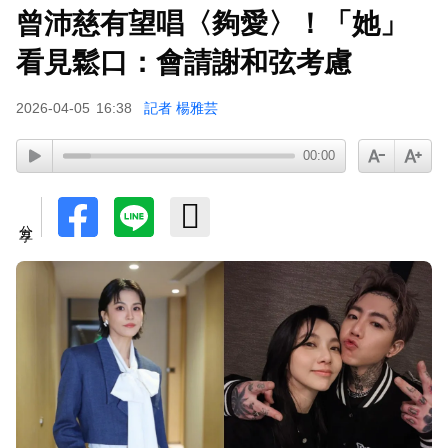
曾沛慈有望唱〈夠愛〉！「她」
看見鬆口：會請謝和弦考慮
2026-04-05
16:38
記者 楊雅芸
00:00
分享