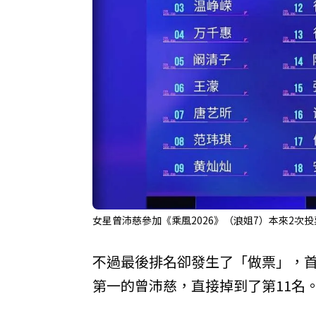
女星曾沛慈參加《乘風2026》（浪姐7）本來2次
不過最後排名卻發生了「做票」，首
第一的曾沛慈，直接掉到了第11名