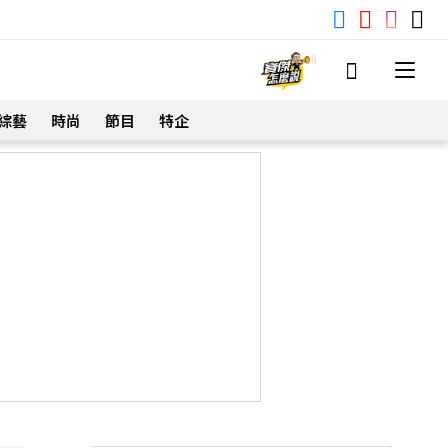
綜藝
時尚
節目
特企