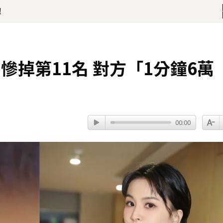
！
」：如沉睡般離開
22分鐘前
慘掉第11名 對方「1分鐘6萬
00:00