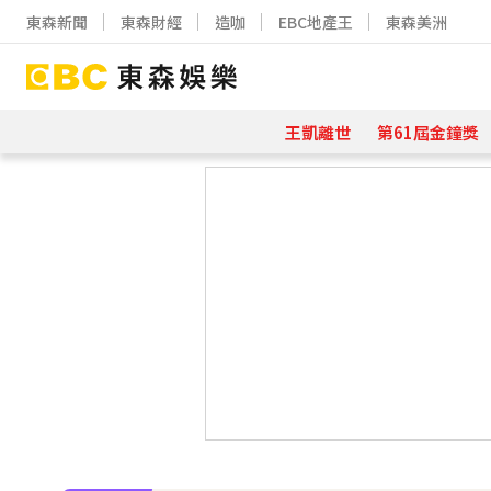
東森新聞
東森財經
造咖
EBC地產王
東森美洲
王凱離世
第61屆金鐘獎
下載東森App，隨時掌握天下大小事
日傳奇女星辭世！兒子曝「最後時刻
48歲男星直播突亮刀自殘！「全裸滿