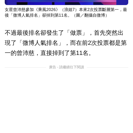
女星曾沛慈參加《乘風2026》（浪姐7）本來2次投票斷層第一，最
後「微博人氣排名」卻掉到第11名。（圖／翻攝自微博）
不過最後排名卻發生了「做票」，首先突然出
現了「微博人氣排名」，而在前2次投票都是第
一的曾沛慈，直接掉到了第11名。
廣告 - 請繼續往下閱讀