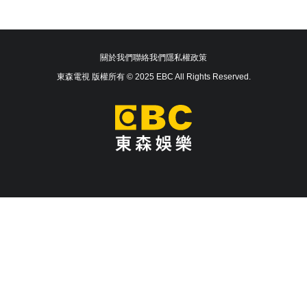
關於我們
聯絡我們
隱私權政策
東森電視 版權所有 © 2025 EBC All Rights Reserved.