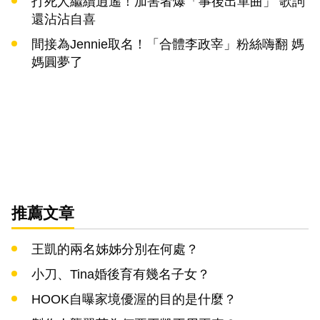
打死人繼續逍遙！加害者爆「事後出單曲」 歌詞
還沾沾自喜
間接為Jennie取名！「合體李政宰」粉絲嗨翻 媽
媽圓夢了
推薦文章
王凱的兩名姊姊分別在何處？
小刀、Tina婚後育有幾名子女？
HOOK自曝家境優渥的目的是什麼？