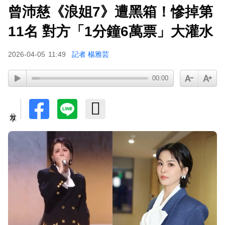
曾沛慈《浪姐7》遭黑箱！慘掉第
11名 對方「1分鐘6萬票」大灌水
2026-04-05
11:49
記者 楊雅芸
00:00
分享