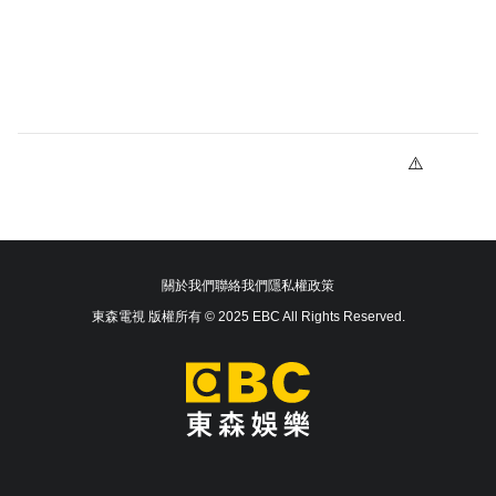
關於我們
聯絡我們
隱私權政策
東森電視 版權所有 © 2025 EBC All Rights Reserved.