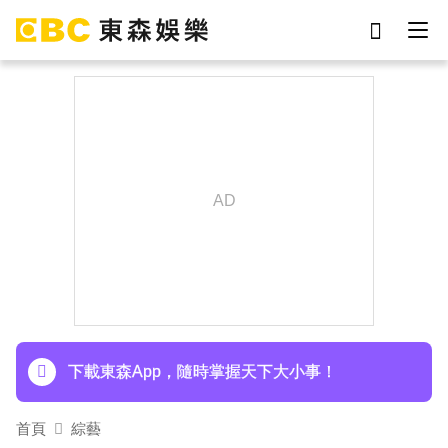
劉真
影片
7-eleven
女優
ian
網紅
謝侑芯
于朦朧
下載東森App，隨時掌握天下大小事！
首頁
綜藝