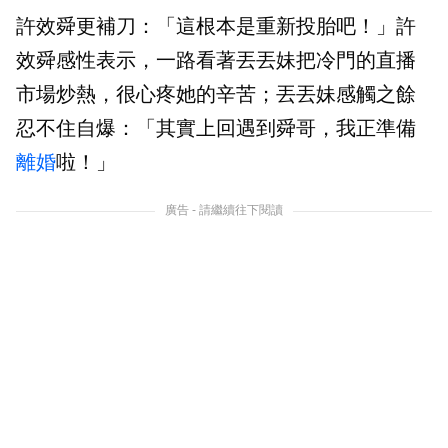
許效舜更補刀：「這根本是重新投胎吧！」許
效舜感性表示，一路看著丟丟妹把冷門的直播
市場炒熱，很心疼她的辛苦；丟丟妹感觸之餘
忍不住自爆：「其實上回遇到舜哥，我正準備
離婚
啦！」
廣告 - 請繼續往下閱讀