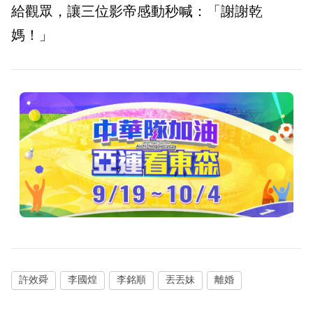
給觀眾，讓三位影帝感動秒喊：「謝謝乾
媽！」
許效舜
李國煌
李銘順
丟丟妹
離婚