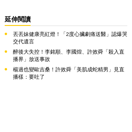
延伸閱讀
丟丟妹健康亮紅燈！「2度心臟劇痛送醫」認爆哭
交代遺言
醉後大失控！李銘順、李國煌、許效舜「殺入直
播界」放送事故
楊過也變歐吉桑！許效舜「美肌成蛇精男」見直
播樣：要吐了