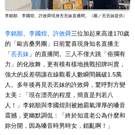
李銘順、李國煌、許效舜現身丟丟妹直播間。（圖／丟丟妹提供）
李銘順
、
李國煌
、
許效舜
三位加起來高達170歲
的「歐吉桑男團」日前驚喜現身知名直播主
「
丟丟妹
」的直播間。三人不僅大跳「俗擱有
力」的化妝舞，更有模有樣地挑戰招牌叫賣，
強大的反差萌讓在線觀看人數瞬間飆破1.5萬
人。多年後再見丟丟妹的許效舜，驚呼對方變
太美：「現在漂亮的程度，簡直是判若八
人！」李銘順與李國煌則被她霸氣渾厚的嗓音
震撼，更幽默調侃：「終於知道老公為什麼和
妳分開，因為嗓音時男時女，錯亂啊！」