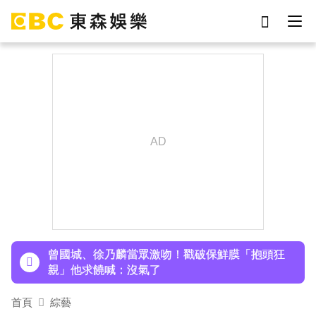
劉真
影片
于朦朧
ian
7-eleven
網紅
女優
謝侑芯
下載東森App，隨時掌握天下大小事！
孫淑媚首登JJA音樂節！被范曉萱1句話打動 放話
秀超狂腹肌
曾國城、徐乃麟當眾激吻！戳破保鮮膜「抱頭狂
親」他求饒喊：沒氣了
日傳奇女星辭世！兒子曝「最後時刻」：如沉睡般
首頁
綜藝
離開