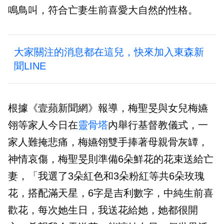
鳴鳥叫，符合亡妻生前喜愛大自然的性格。
大家關注的消息都在這兒，快來加入東森新
聞LINE
根據《壹蘋新聞網》報導，梅聖旻與女兒梅嬿
翎等家人今日在
靈骨塔
內舉行基督教儀式，一
家人難掩悲痛，梅嬿翎雙手捧著母親骨灰罈，
神情哀傷，梅聖旻則準備6朵鮮花的花束送給亡
妻，「我選了3朵紅色和3朵粉紅等共6朵玫瑰
花，搭配滿天星，6字是吉利數字，中純生前喜
歡花，每次她生日，我送花給她，她都很開