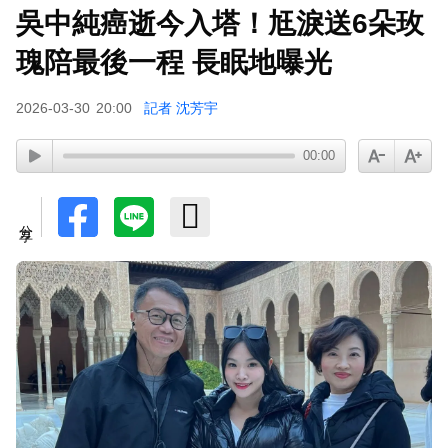
吳中純癌逝今入塔！尪淚送6朵玫
下載東森App，隨時掌握天下大小事！
瑰陪最後一程 長眠地曝光
孫淑媚首登JJA音樂節！被范曉萱1句話打動 放話
2026-03-30
20:00
記者 沈芳宇
秀超狂腹肌
00:00
分享