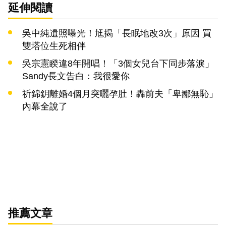
延伸閱讀
吳中純遺照曝光！尪揭「長眠地改3次」原因 買
雙塔位生死相伴
吳宗憲睽違8年開唱！「3個女兒台下同步落淚」
Sandy長文告白：我很愛你
祈錦鈅離婚4個月突曬孕肚！轟前夫「卑鄙無恥」
內幕全說了
推薦文章