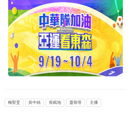
梅聖旻
吳中純
長眠地
靈骨塔
主播