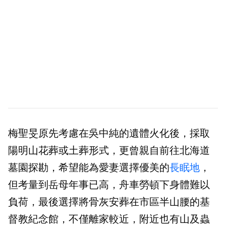
梅聖旻原先考慮在吳中純的遺體火化後，採取
陽明山花葬或土葬形式，更曾親自前往北海道
墓園探勘，希望能為愛妻選擇優美的
長眠地
，
但考量到岳母年事已高，舟車勞頓下身體難以
負荷，最後選擇將骨灰安葬在市區半山腰的基
督教紀念館，不僅離家較近，附近也有山及蟲