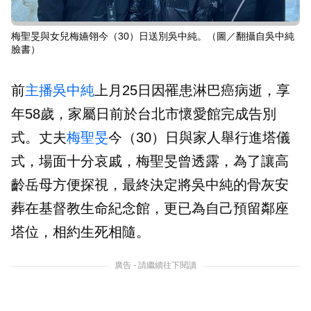
梅聖旻與女兒梅嬿翎今（30）日送別吳中純。（圖／翻攝自吳中純
臉書）
前
主播
吳中純
上月25日因罹患淋巴癌病逝，享
年58歲，家屬日前於台北市懷愛館完成告別
式。丈夫
梅聖旻
今（30）日與家人舉行進塔儀
式，場面十分哀戚，梅聖旻曾透露，為了讓高
齡岳母方便探視，最終決定將吳中純的骨灰安
葬在基督教生命紀念館，更已為自己預留鄰座
塔位，相約生死相隨。
廣告 - 請繼續往下閱讀