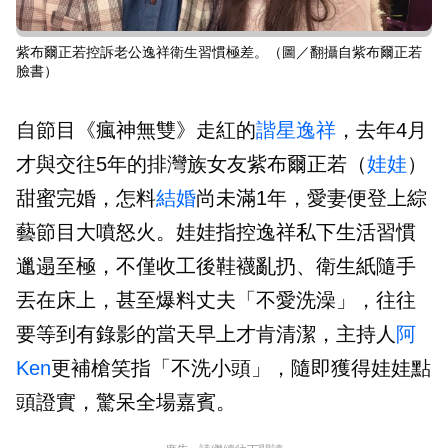
紫布爾正若控訴老公逸祥衛生習慣極差。（圖／翻攝自紫布爾正若
臉書）
自節目《瘋神無雙》走紅的
諧星
逸祥
，去年4月
才與交往5年的排灣族女友紫布爾正若（
娃娃
）
甜蜜完婚，怎料
結婚
尚未滿1年，愛妻便登上綜
藝節目大噴怒火。娃娃指控逸祥私下生活習慣
邋遢至極，不僅收工後鞋襪亂扔、衛生紙隨手
丟在床上，甚至爆料丈夫「不愛洗澡」，往往
要等到有錄影的當天早上才肯清潔，主持人
阿
Ken
更補槍笑指「不洗小頭」，隨即獲得娃娃點
頭證實，驚呆全場嘉賓。