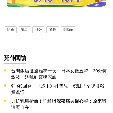
結婚
諧星
娃娃
逸祥
阿Ken
延伸閱讀
台灣飯店度過難忘一夜！日本女優直擊「30分鐘
激戰」她吼到靈魂深處
狂吻3回合！《逐玉》孔雪兒、鄧凱「全裸激戰」
鴛鴦浴
力抗乳癌搶命！許維恩深夜痛哭揭心聲：原來我
這麼自在