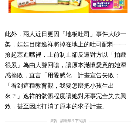
此外，兩人近日更因「地板吐司」事件大吵一
架，娃娃目睹逸祥將掉在地上的吐司配料一一
撿起塞進嘴裡，上前制止卻反遭對方以「拍戲
很累」為由大聲回嗆，讓原本滿懷愛意的她深
感挫敗，直言「用愛感化」計畫宣告失敗：
「看到這種教育觀，我要怎麼把小孩生出
來？」逸祥的骯髒程度讓她對床事完全失去興
致，甚至因此打消了原本的求子計畫。
廣告 - 請繼續往下閱讀