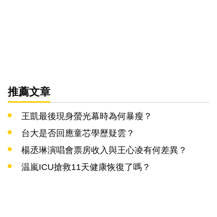
推薦文章
王凱最後現身螢光幕時為何暴瘦？
台大是否回應童芯學歷疑雲？
楊丞琳演唱會票房收入與王心凌有何差異？
温嵐ICU搶救11天健康恢復了嗎？