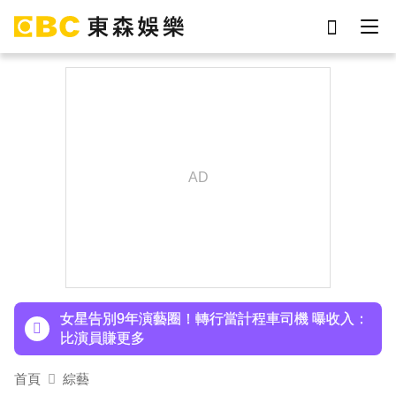
劉真
影片
7-eleven
女優
ian
謝侑芯
網紅
于朦朧
下載東森App，隨時掌握天下大小事！
泰男團Dragon 5男星爆死訊！騎單車離家失聯 陳
屍河中驚見「20公斤重物」
女星告別9年演藝圈！轉行當計程車司機 曝收入：
比演員賺更多
蔡阿嘎陷爭議！蘿拉神隱19個月首發文 遭酸「詐
騙集團回歸」回應了
首頁
綜藝