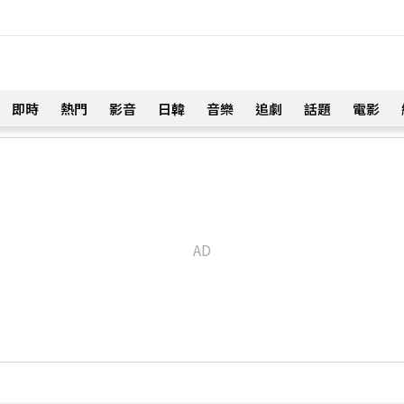
即時
熱門
影音
日韓
音樂
追劇
話題
電影