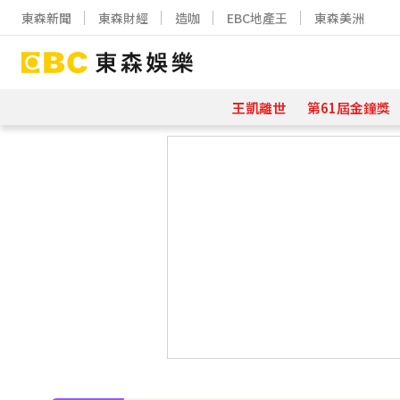
東森新聞
東森財經
造咖
EBC地產王
東森美洲
王凱離世
第61屆金鐘獎