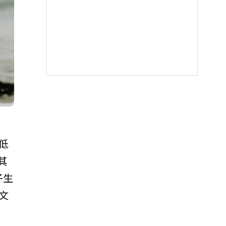
低
其
子生
文