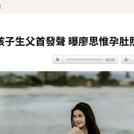
！
孩子生父首發聲 曝廖思惟孕肚
00:00