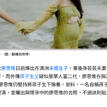
。（圖／翻攝自微博）
女
廖思惟
日前爆出在澳洲
未婚生子
，事後孫芸芸夫妻
擇，而外傳
孩子
生父
疑似是華人富二代，廖思惟在與
廖思惟仍堅持將孩子生下撫養，豈料，一名自稱孩
澄清，並曬出與懷孕中的廖思惟的合照，不過該則貼