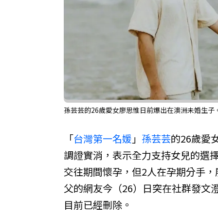
孫芸芸的26歲愛女廖思惟日前爆出在澳洲未婚生子
「
台灣第一名媛
」
孫芸芸
的26歲愛
調證實消，表示全力支持女兒的選
交往期間懷孕，但2人在孕期分手，
父的網友今（26）日突在社群發文
目前已經刪除。