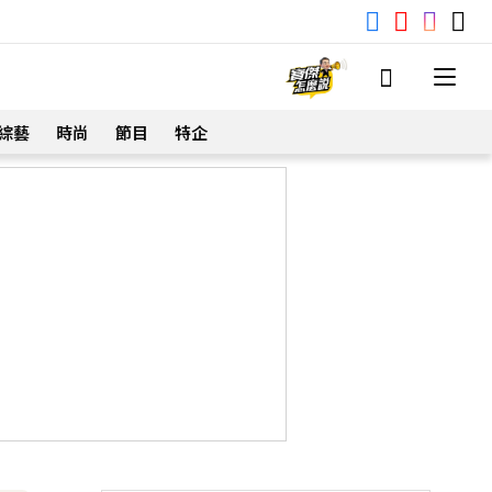
綜藝
時尚
節目
特企