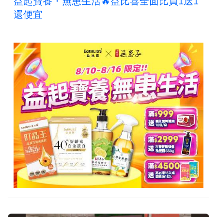
益起寶養・無患生活🔥益比喜全面比買1送1
還便宜