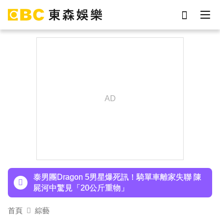
劉真
影片
7-eleven
女優
ian
謝侑芯
網紅
于朦朧
下載東森App，隨時掌握天下大小事！
SEVENTEEN勝寬、Dino同天入伍！玟奎9月服替
代役
泰男團Dragon 5男星爆死訊！騎單車離家失聯 陳
屍河中驚見「20公斤重物」
女星告別9年演藝圈！轉行當計程車司機 曝收入：
首頁
綜藝
比演員賺更多