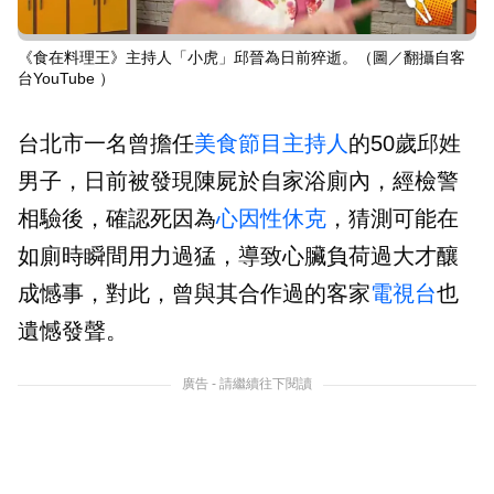
《食在料理王》主持人「小虎」邱晉為日前猝逝。（圖／翻攝自客
台YouTube ）
台北市一名曾擔任
美食節目
主持人
的50歲邱姓
男子，日前被發現陳屍於自家浴廁內，經檢警
相驗後，確認死因為
心因性休克
，猜測可能在
如廁時瞬間用力過猛，導致心臟負荷過大才釀
成憾事，對此，曾與其合作過的客家
電視台
也
遺憾發聲。
廣告 - 請繼續往下閱讀