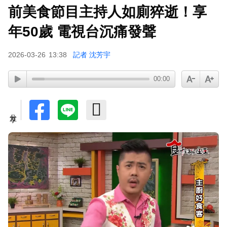
前美食節目主持人如廁猝逝！享
蔡阿嘎陷爭議！蘿拉神隱19個月首發文 遭酸「詐
騙集團回歸」回應了
年50歲 電視台沉痛發聲
肥大叔猝逝5天！原訂明直播說明突喊卡 團隊忍痛
2026-03-26
13:38
記者 沈芳宇
曝原因
00:00
下載東森App，隨時掌握天下大小事！
SEVENTEEN勝寬、Dino同天入伍！玟奎9月服替
分享
代役