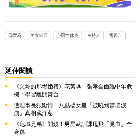
邱晉為
美食節目
心因性休克
主持人
電視台
延伸閱讀
《欠妳的那場婚禮》花絮曝！張孝全面臨中年危
機：學習離開舞台
遭理事長狠斷情！八點檔女星「被吼到當場淚
崩」真相藏洋蔥
《危城兄弟》開鏡！男星武訓課甩飛「見血」全
身傷