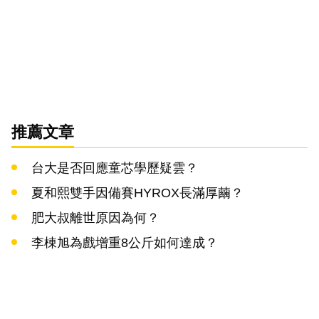
推薦文章
台大是否回應童芯學歷疑雲？
夏和熙雙手因備賽HYROX長滿厚繭？
肥大叔離世原因為何？
李棟旭為戲增重8公斤如何達成？