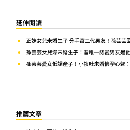
延伸閱讀
正妹女兒未婚生子 分手富二代男友！孫芸芸
孫芸芸女兒爆未婚生子！昔唯一認愛男友是他
孫芸芸愛女低調產子！小禎吐未婚懷孕心聲
推薦文章