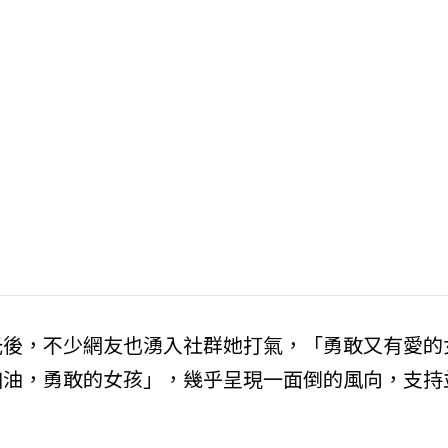
光後，不少網友也湧入社群她打氣，「勇敢又有愛的
加油，勇敢的女孩」，幾乎呈現一面倒的風向，支持