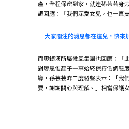
產，全程保密到家，就連孫芸芸身
調回應：「我們深愛女兒，也一直
大家關注的消息都在這兒，快來加
而廖鎮漢所屬微風集團也回應：「
對廖思惟產子一事始終保持低調態
導，孫芸芸昨二度發聲表示：「我
要，謝謝關心與理解。」相當保護