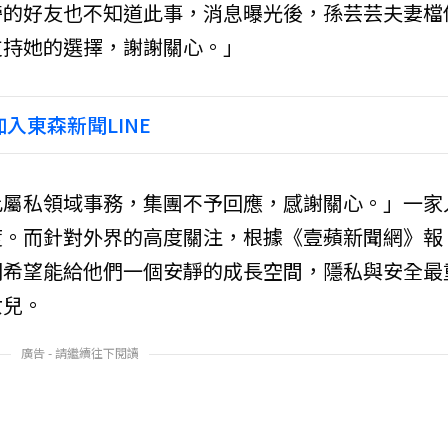
旁的好友也不知道此事，消息曝光後，孫芸芸夫妻檔
支持她的選擇，謝謝關心。」
入東森新聞LINE
此屬私領域事務，集團不予回應，感謝關心。」一家
度。而針對外界的高度關注，根據《壹蘋新聞網》報
們希望能給他們一個安靜的成長空間，隱私與安全最
女兒。
廣告 - 請繼續往下閱讀