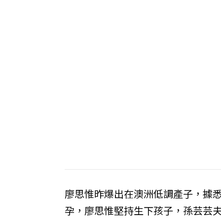
廖思惟昨爆出在澳洲低調產子，據
孕，廖思惟堅持生下孩子，孫芸芸