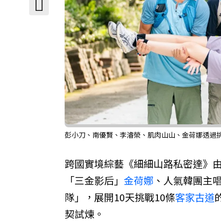
彭小刀、南優賢、李濬榮、肌肉山山、金荷娜透過
跨國實境綜藝《細細山路私密達》
「三金影后」
金荷娜
、人氣韓團主
隊」，展開10天挑戰10條
客家古道
契試煉。