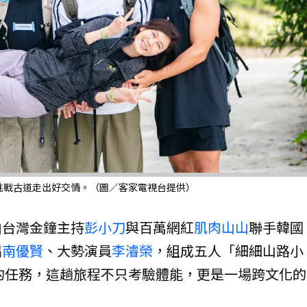
挑戰古道走出好交情。（圖／客家電視台提供）
由台灣金鐘主持
彭小刀
與百萬網紅
肌肉山山
聯手韓國
唱
南優賢
、大勢演員
李濬榮
，組成五人「細細山路小
的任務，這趟旅程不只考驗體能，更是一場跨文化的