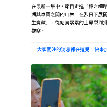
在最新一集中，節目走進「樟之細
湖與卓蘭之間的山林，在烈日下展
生寶藏」，從結實累累的土鳳梨到
觀察。
大家關注的消息都在這兒，快來加