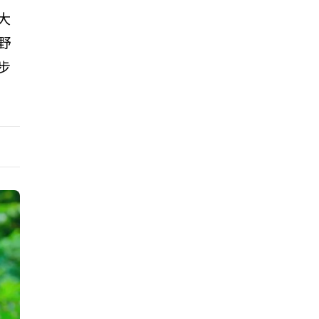
大
野
步