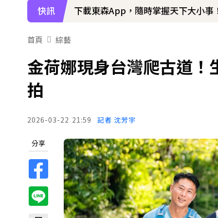
快訊
下載東森App，隨時掌握天下大小事
首頁
綜藝
金荷娜現身台灣爬古道！
拍
2026-03-22
21:59
記者 沈芳宇
分享