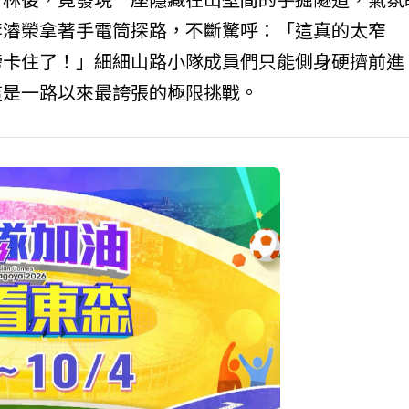
李濬榮拿著手電筒探路，不斷驚呼：「這真的太窄
膀卡住了！」細細山路小隊成員們只能側身硬擠前進
這是一路以來最誇張的極限挑戰。