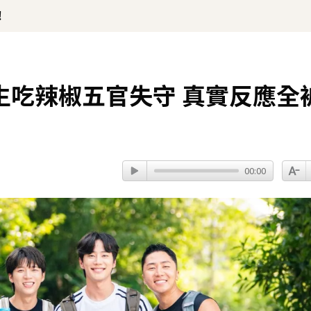
！
生吃辣椒五官失守 真實反應全
00:00