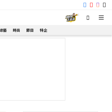
綜藝
時尚
節目
特企