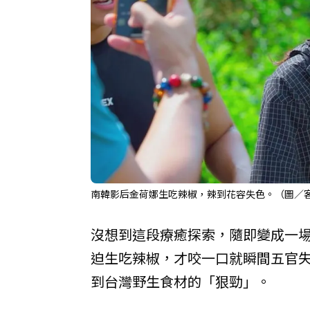
南韓影后金荷娜生吃辣椒，辣到花容失色。（圖／
沒想到這段療癒探索，隨即變成一
迫生吃辣椒，才咬一口就瞬間五官
到台灣野生食材的「狠勁」。