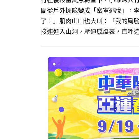
間從戶外探險變成「密室逃脫」，
了！」肌肉山山也大叫：「我的肩
接連進入山洞，壓迫感爆表，直呼