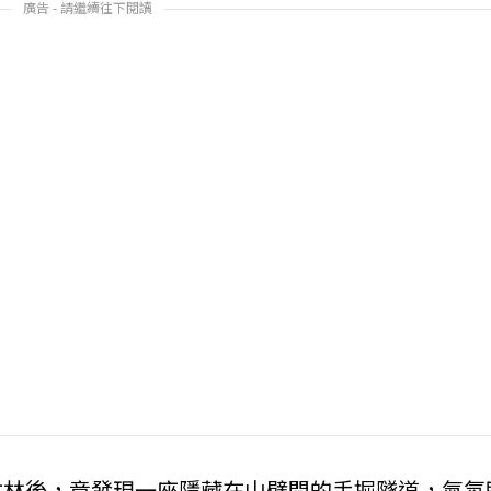
廣告 - 請繼續往下閱讀
竹林後，竟發現一座隱藏在山壁間的手掘隧道，氣氛