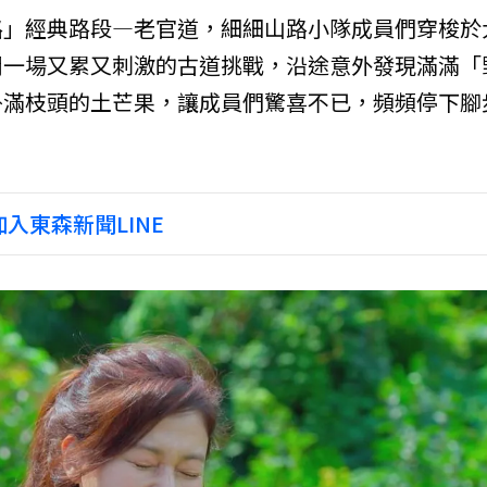
路」經典路段—老官道，細細山路小隊成員們穿梭於
開一場又累又刺激的古道挑戰，沿途意外發現滿滿「
掛滿枝頭的土芒果，讓成員們驚喜不已，頻頻停下腳
入東森新聞LINE