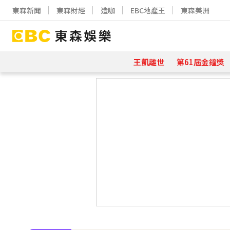
東森新聞
東森財經
造咖
EBC地產王
東森美洲
王凱離世
第61屆金鐘獎