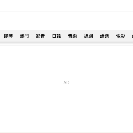
即時
熱門
影音
日韓
音樂
追劇
話題
電影