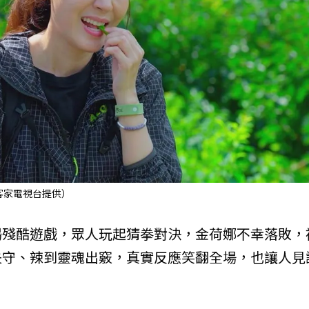
客家電視台提供）
場殘酷遊戲，眾人玩起猜拳對決，金荷娜不幸落敗，
失守、辣到靈魂出竅，真實反應笑翻全場，也讓人見