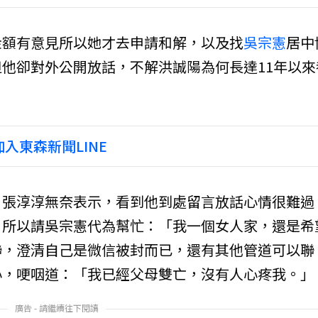
金額有意見所以她才去申請和解，以及找
吳宗憲
居中
他卻對外公開放話，不解洪誠陽為何長達11年以來
入東森新聞LINE
，張淳淳無奈表示，看到他到處留言放話心情很難過
，所以請吳宗憲代為幫忙：「我一個女人家，還是希
聯，澄清自己是微信被封而已，還有其他管道可以聯
心，哽咽道：「我已經父母雙亡，沒有人心疼我。」
廣告 - 請繼續往下閱讀