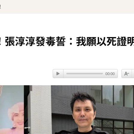
！
！張淳淳發毒誓：我願以死證
00:00