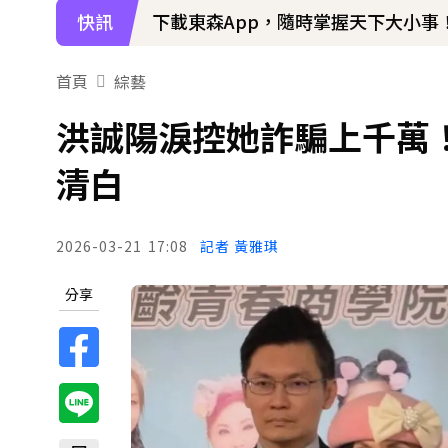
快訊
下載東森App，隨時掌握天下大小事
首頁
綜藝
洪誠陽淚控她詐騙上千萬
清白
2026-03-21
17:08
記者 黃雅琪
分享