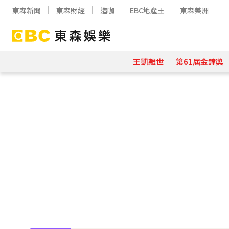
東森新聞
東森財經
造咖
EBC地產王
東森美洲
王凱離世
第61屆金鐘獎