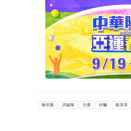
吳宗憲
洪誠陽
欠債
詐騙
張淳淳