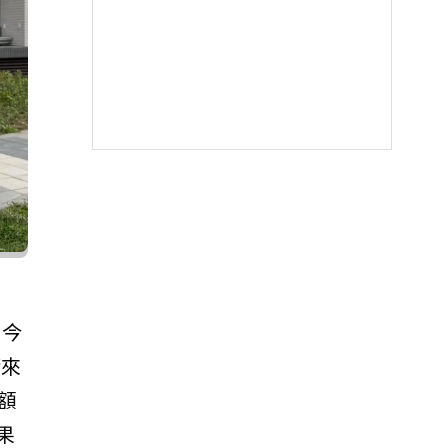
，今
請來
額
果