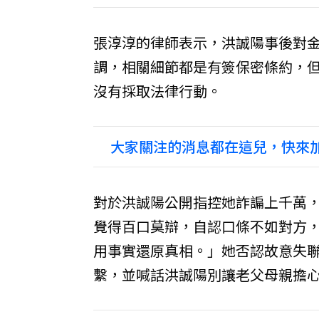
張淳淳的律師表示，洪誠陽事後對
調，相關細節都是有簽保密條約，但
沒有採取法律行動。
大家關注的消息都在這兒，快來加
對於洪誠陽公開指控她詐諞上千萬
覺得百口莫辯，自認口條不如對方
用事實還原真相。」她否認故意失
繫，並喊話洪誠陽別讓老父母親擔