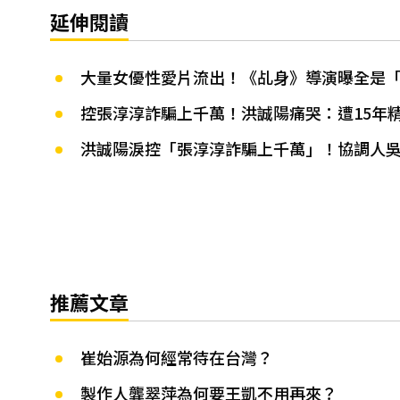
延伸閱讀
大量女優性愛片流出！《乩身》導演曝全是
控張淳淳詐騙上千萬！洪誠陽痛哭：遭15年
洪誠陽淚控「張淳淳詐騙上千萬」！協調人
推薦文章
崔始源為何經常待在台灣？
製作人龔翠萍為何要王凱不用再來？