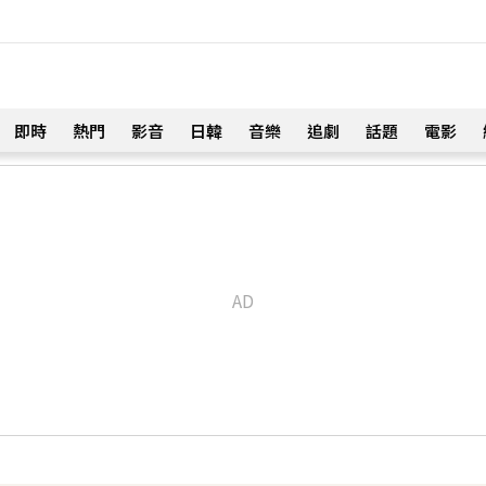
即時
熱門
影音
日韓
音樂
追劇
話題
電影