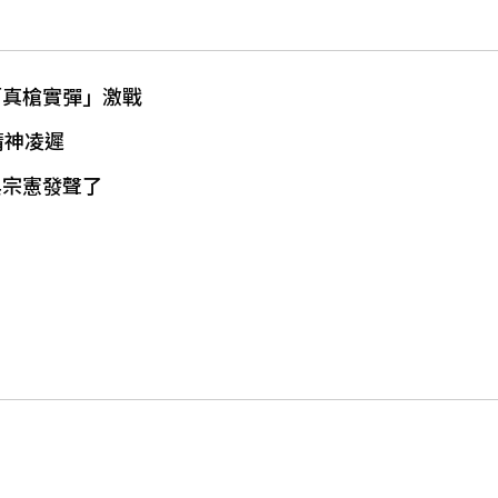
「真槍實彈」激戰
精神凌遲
吳宗憲發聲了