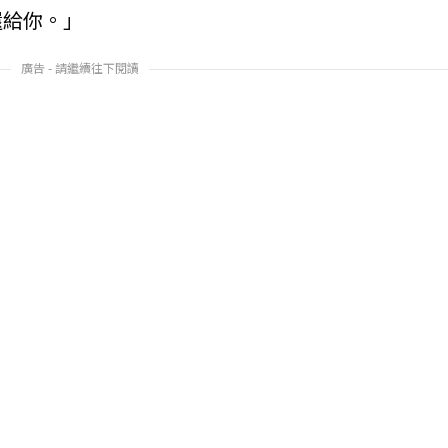
還給你。」
廣告 - 請繼續往下閱讀