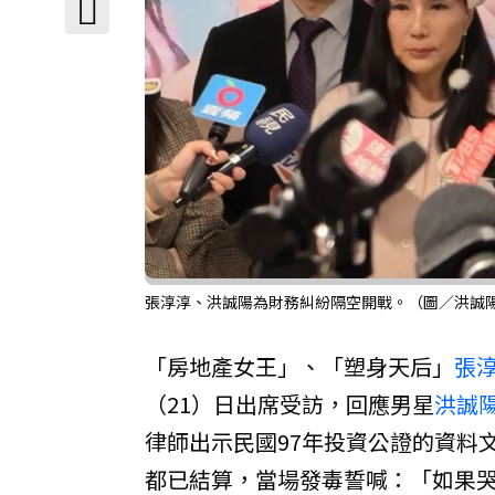
張淳淳、洪誠陽為財務糾紛隔空開戰。（圖／洪誠
「房地產女王」、「塑身天后」
張
（21）日出席受訪，回應男星
洪誠
律師出示民國97年投資公證的資料
都已結算，當場發毒誓喊：「如果