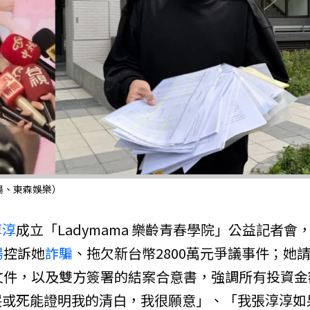
陽、東森娛樂）
淳淳
成立「Ladymama 樂齡青春學院」公益記者會
陽
控訴她
詐騙
、拖欠新台幣2800萬元爭議事件；她
文件，以及雙方簽署的結案合意書，強調所有投資金
哭或死能證明我的清白，我很願意」、「我張淳淳如