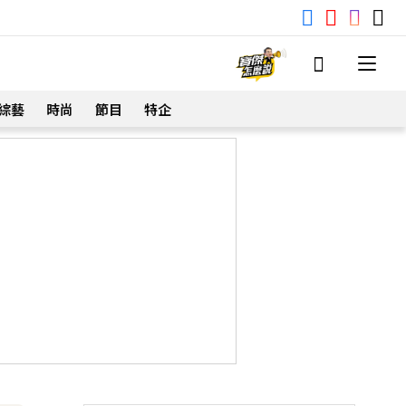
綜藝
時尚
節目
特企