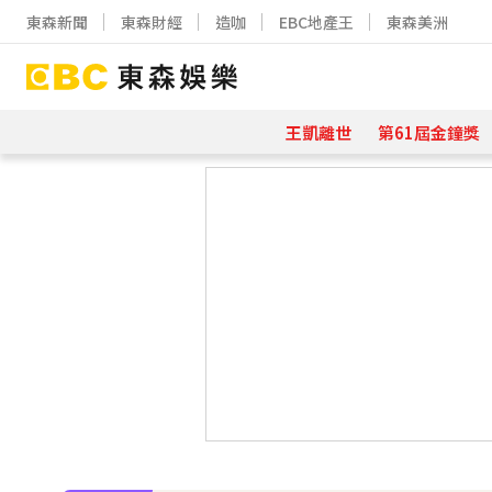
東森新聞
東森財經
造咖
EBC地產王
東森美洲
王凱離世
第61屆金鐘獎