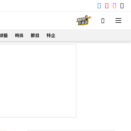
綜藝
時尚
節目
特企