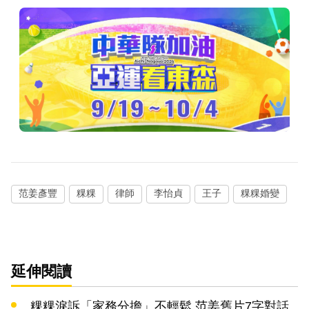
范姜彥豐
粿粿
律師
李怡貞
王子
粿粿婚變
延伸閱讀
粿粿淚訴「家務分擔」不輕鬆 范姜舊片7字對話