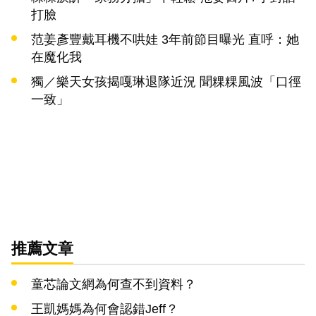
打臉
范姜彥豐戴耳機不哄娃 3年前節目曝光 直呼：她
在魔化我
獨／樂天女孩揭嘎琳退隊近況 聞粿粿風波「口徑
一致」
推薦文章
童芯論文網為何查不到資料？
王凱媽媽為何會認錯Jeff？