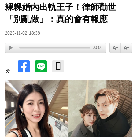
粿粿婚內出軌王子！律師勸世
「別亂做」：真的會有報應
2025-11-02
18:38
00:00
分享