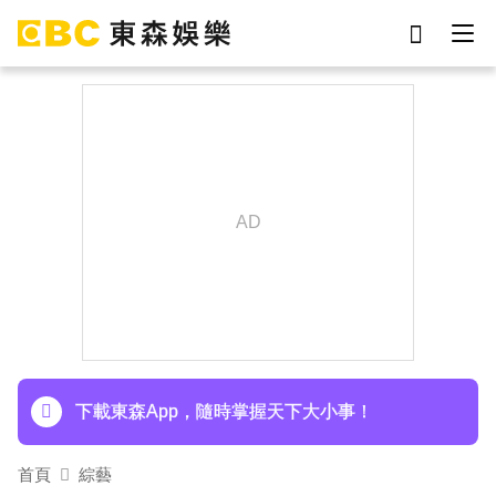
劉真
影片
7-eleven
女優
網紅
ian
于朦朧
謝侑芯
下載東森App，隨時掌握天下大小事！
首頁
綜藝