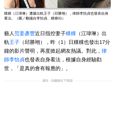
粿粿（江瑋琳）遭爆出軌王子（邱勝翊），律師李怡貞也發表自身
看法。（圖／翻攝自李怡貞、粿粿IG）
藝人
范姜彥豐
近日指控妻子
粿粿
（江瑋琳）出
軌
王子
（邱勝翊），昨（1）日粿粿也發出17分
鐘的影片聲明，再度掀起網友熱議。對此，
律
師
李怡貞
也發表自身看法，根據自身經驗勸
世，「是真的會有報應的」。
廣告 - 請繼續往下閱讀