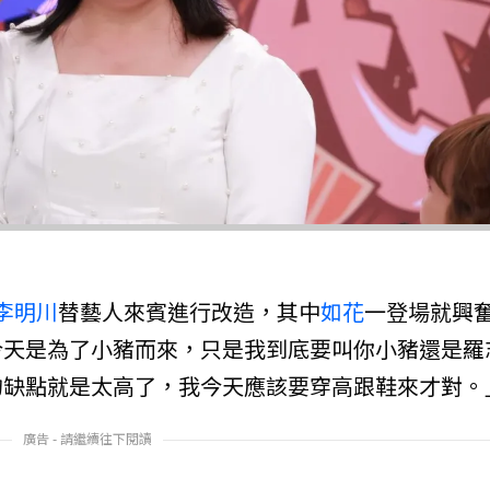
李明川
替藝人來賓進行改造，其中
如花
一登場就興
今天是為了小豬而來，只是我到底要叫你小豬還是羅
的缺點就是太高了，我今天應該要穿高跟鞋來才對。
廣告 - 請繼續往下閱讀