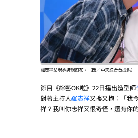
羅志祥兌現承諾親如花。（圖／中天綜合台提供）
節目《綜藝OK啦》22日播出造型師
對著主持人
羅志祥
又摟又抱：「我
祥？我叫你志祥又很奇怪，還有你