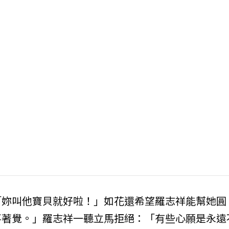
「妳叫他寶貝就好啦！」如花還希望羅志祥能幫她圓
不著覺。」羅志祥一聽立馬拒絕：「有些心願是永遠