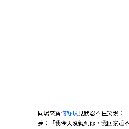
同場來賓
何妤玟
見狀忍不住笑說：
夢：「我今天沒親到你，我回家睡