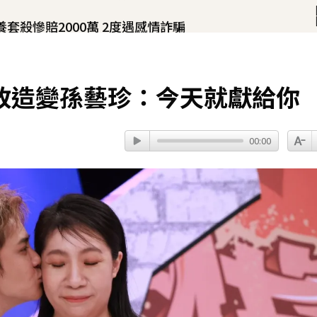
殺慘賠2000萬 2度遇感情詐騙
！
」：如沉睡般離開
7分鐘前
改造變孫藝珍：今天就獻給你
00:00