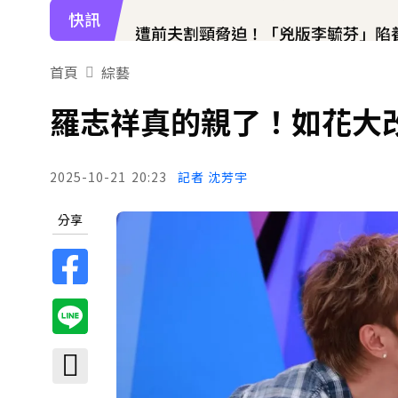
快訊
遭前夫割頸脅迫！「兇版李毓芬」陷養套
下載東森App，隨時掌握天下大小事
首頁
綜藝
日傳奇女星辭世！兒子曝「最後時刻
羅志祥真的親了！如花大
2025-10-21
20:23
記者 沈芳宇
分享