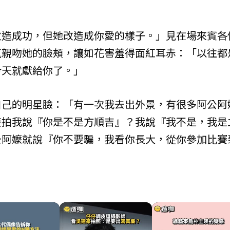
改造成功，但她改造成你愛的樣子。」見在場來賓各
氣親吻她的臉頰，讓如花害羞得面紅耳赤：「以往都
今天就獻給你了。」
自己的明星臉：「有一次我去出外景，有很多阿公阿
接拍我說『你是不是方順吉』？我說『我不是，我是
公阿嬤就說『你不要騙，我看你長大，從你參加比賽