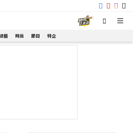
綜藝
時尚
節目
特企