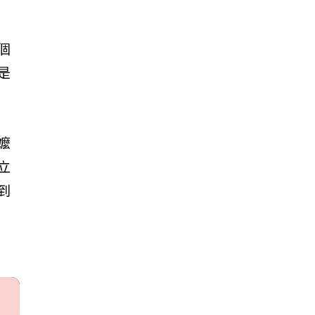
個
是
嬤
立
到