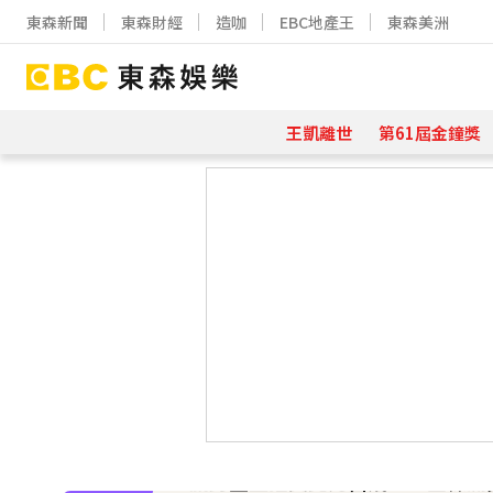
東森新聞
東森財經
造咖
EBC地產王
東森美洲
王凱離世
第61屆金鐘獎
下載東森App，隨時掌握天下大小事
日傳奇女星辭世！兒子曝「最後時刻
48歲男星直播突亮刀自殘！「全裸滿