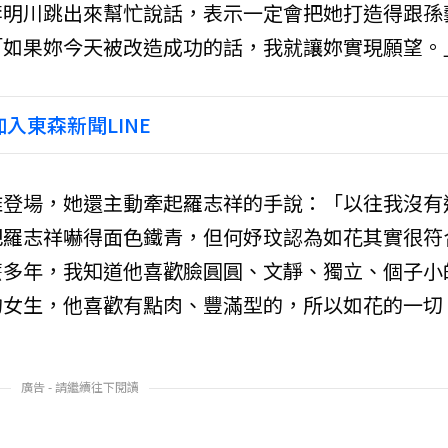
李明川跳出來幫忙說話，表示一定會把她打造得跟孫
「如果妳今天被改造成功的話，我就讓妳實現願望。
入東森新聞LINE
雅登場，她還主動牽起羅志祥的手說：「以往我沒有
把羅志祥嚇得面色鐵青，但何妤玟認為如花其實很符
麼多年，我知道他喜歡臉圓圓、文靜、獨立、個子小
的女生，他喜歡有點肉、豐滿型的，所以如花的一切
廣告 - 請繼續往下閱讀