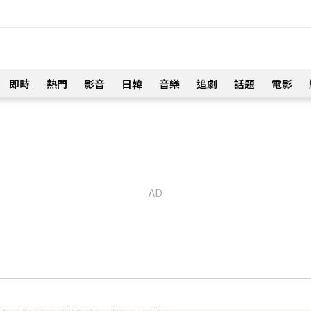
即時
熱門
影音
日韓
音樂
追劇
話題
電影
！
」：如沉睡般離開
7分鐘前
身血」警急破門 家屬發聲曝現況