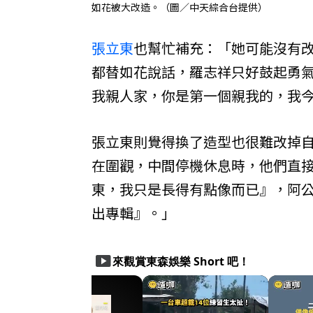
如花被大改造。（圖／中天綜合台提供）
張立東
也幫忙補充：「她可能沒有
都替如花說話，羅志祥只好鼓起勇
我親人家，你是第一個親我的，我
張立東則覺得換了造型也很難改掉
在圍觀，中間停機休息時，他們直
東，我只是長得有點像而已』，阿
出專輯』。」
smart_display
來觀賞東森娛樂 Short 吧！