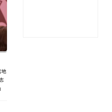
奮地
志
」