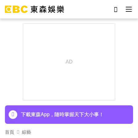
劉真
影片
于朦朧
女優
網紅
ian
7-eleven
謝侑芯
下載東森App，隨時掌握天下大小事！
埃及知名女星涉販毒！ 遭「判死刑」震撼社會
下載東森App，隨時掌握天下大小事！
首頁
綜藝
埃及知名女星涉販毒！ 遭「判死刑」震撼社會