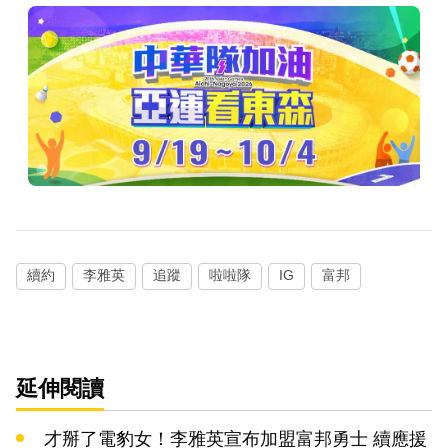
續約
李雅英
追蹤
啦啦隊
IG
富邦
延伸閱讀
才掰了電豹女！李雅英宣布加盟富邦勇士 續應援