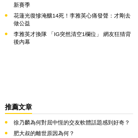
新賽季
花蓮光復慘淹釀14死！李雅英心痛發聲：才剛去
做公益
李雅英才換隊 「IG突然清空1欄位」 網友狂猜背
後內幕
推薦文章
徐乃麟為何對屈中恆的交友軟體話題感到好奇？
肥大叔的離世原因為何？