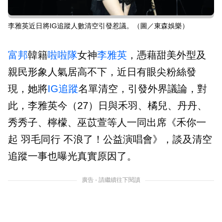
李雅英近日將IG追蹤人數清空引發惹議。（圖／東森娛樂）
富邦
韓籍
啦啦隊
女神
李雅英
，憑藉甜美外型及
親民形象人氣居高不下，近日有眼尖粉絲發
現，她將
IG
追蹤
名單清空，引發外界議論，對
此，李雅英今（27）日與禾羽、橘兒、丹丹、
秀秀子、檸檬、巫苡萱等人一同出席《禾你一
起 羽毛同行 不浪了！公益演唱會》，談及清空
追蹤一事也曝光真實原因了。
廣告 - 請繼續往下閱讀