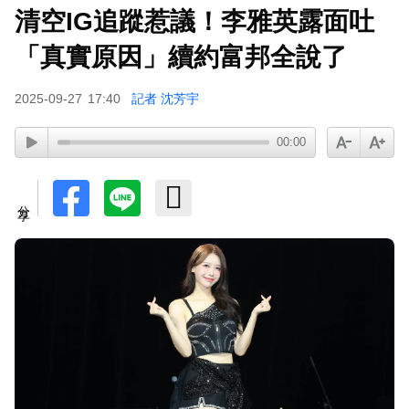
清空IG追蹤惹議！李雅英露面吐
「真實原因」續約富邦全說了
2025-09-27
17:40
記者 沈芳宇
00:00
分享