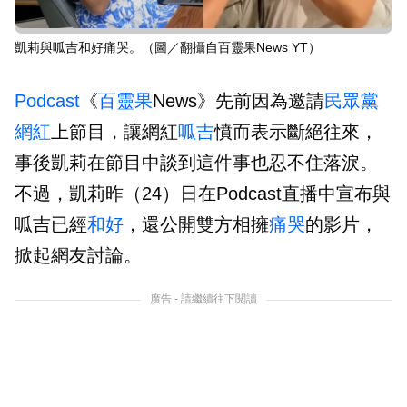
凱莉與呱吉和好痛哭。（圖／翻攝自百靈果News YT）
Podcast
《
百靈果
News》先前因為邀請
民眾黨
網紅
上節目，讓網紅
呱吉
憤而表示斷絕往來，
事後凱莉在節目中談到這件事也忍不住落淚。
不過，凱莉昨（24）日在Podcast直播中宣布與
呱吉已經
和好
，還公開雙方相擁
痛哭
的影片，
掀起網友討論。
廣告 - 請繼續往下閱讀