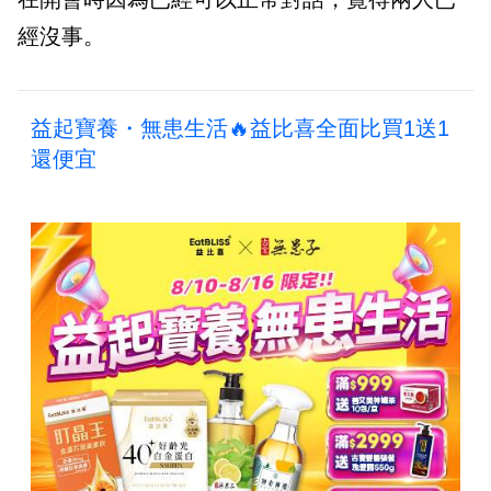
經沒事。
益起寶養・無患生活🔥益比喜全面比買1送1
還便宜