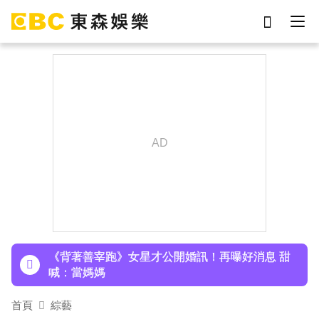
劉真
影片
7-eleven
女優
謝侑芯
ian
網紅
于朦朧
下載東森App，隨時掌握天下大小事！
楊銘威方志友12年婚姻告終！昆凌10年前早有預
感 認：擔心多過開心
《背著善宰跑》女星才公開婚訊！再曝好消息 甜
喊：當媽媽
Ozone林佳辰大跳女團舞變「佳美」 舞台獻香吻
首頁
綜藝
全場暴動了