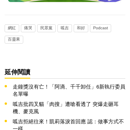
網紅
痛哭
民眾黨
呱吉
和好
Podcast
百靈果
延伸閱讀
走鐘獎沒有亡！「阿滴、千千卸任」6新執行委員
名單曝
呱吉批四叉貓「肉搜」遭嗆看透了 突爆走砸耳
機、麥克風
呱吉拒絕往來！凱莉落淚首回應 認：做事方式不
一樣