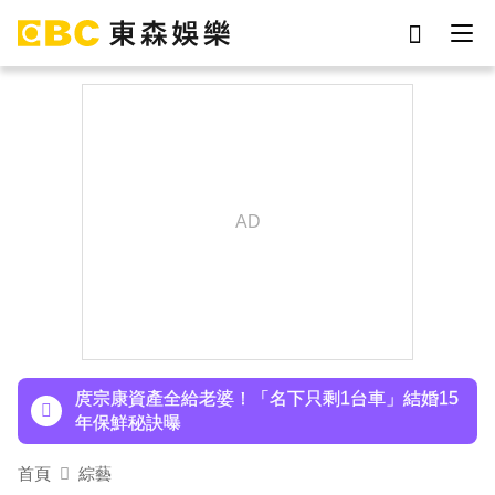
劉真
影片
7-eleven
女優
ian
網紅
謝侑芯
于朦朧
下載東森App，隨時掌握天下大小事！
八點檔女神美照遭放大腳趾！被酸「暗沉皺褶」本
人無奈回應
庹宗康資產全給老婆！「名下只剩1台車」結婚15
年保鮮秘訣曝
百萬網紅失蹤3年遇害！遭閨密設局赴菲「綁架撕
首頁
綜藝
票」千萬贖金救不回