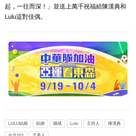
起，一往而深！」並送上萬千祝福給陳漢典和
Lulu這對佳偶。
LULU結婚
結婚
婚戒
Lulu
主持人
陳漢典
台北101
于美人