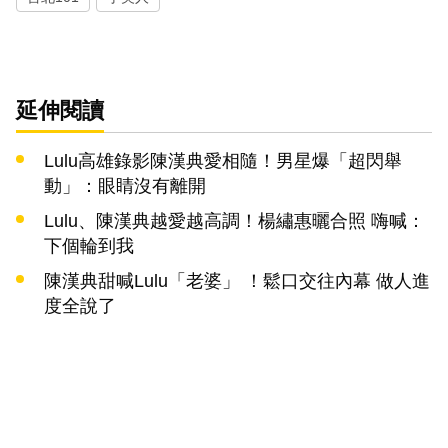
延伸閱讀
Lulu高雄錄影陳漢典愛相隨！男星爆「超閃舉
動」：眼睛沒有離開
Lulu、陳漢典越愛越高調！楊繡惠曬合照 嗨喊：
下個輪到我
陳漢典甜喊Lulu「老婆」 ！鬆口交往內幕 做人進
度全說了