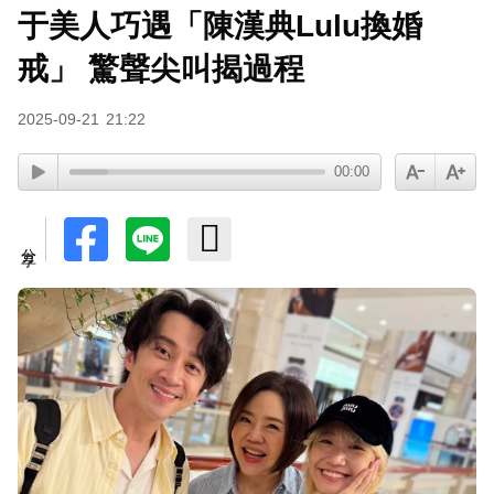
于美人巧遇「陳漢典Lulu換婚
下載東森App，隨時掌握天下大小事！
戒」 驚聲尖叫揭過程
八點檔女神美照遭放大腳趾！被酸「暗沉皺褶」本
2025-09-21
21:22
人無奈回應
00:00
分享