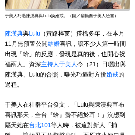
于美人巧遇陳漢典與Lulu換婚戒。（圖／翻攝自于美人臉書）
陳漢典
與
Lulu
（黃路梓茵）搭檔多年，在本月
11月無預警公開
結婚
喜訊，讓不少人第一時間
出現「蛤」的反應，發現是真的後，也開心祝
福兩人。資深
主持人
于美人
今（21）日曬出與
陳漢典、Lulu的合照，曝光巧遇對方挑
婚戒
的
過程。
于美人在社群平台發文，「Lulu與陳漢典宣布
喜訊那天，全台『蛤』聲不絕於耳！」沒想到
隔天她在
台北101
等人時，被這對新人「捕