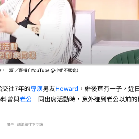
（圖／翻攝自YouTube @小姐不熙娣）
給交往7年的
導演
男友
Howard
，婚後育有一子，近
爆料曾與
老公
一同出席活動時，意外碰到老公以前的
廣告 - 請繼續往下閱讀