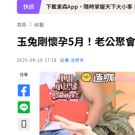
快訊
下載東森App，隨時掌握天下大小事
首頁
綜藝
玉兔剛懷孕5月！老公聚
2025-09-19
17:18
記者 沈芳宇
分享