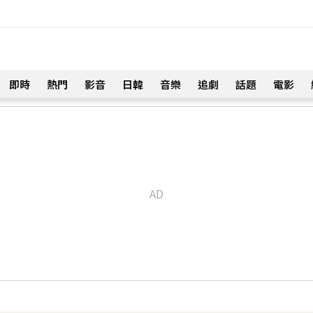
即時
熱門
影音
日韓
音樂
追劇
話題
電影