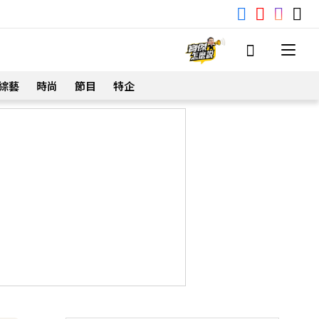
綜藝
時尚
節目
特企