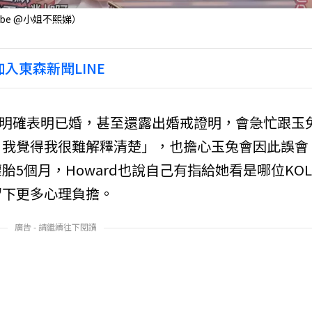
be @小姐不熙娣）
入東森新聞LINE
對方明確表明已婚，甚至還露出婚戒證明，會急忙跟玉
，我覺得我很難解釋清楚」，也擔心玉兔會因此誤會
5個月，Howard也說自己有指給她看是哪位KO
留下更多心理負擔。
廣告 - 請繼續往下閱讀