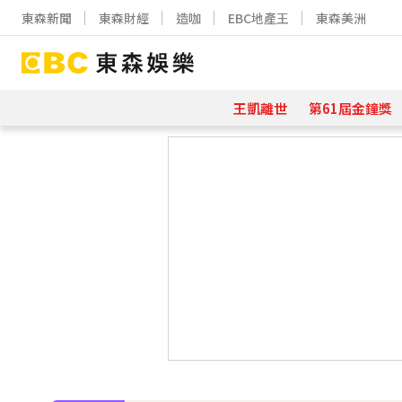
東森新聞
東森財經
造咖
EBC地產王
東森美洲
王凱離世
第61屆金鐘獎