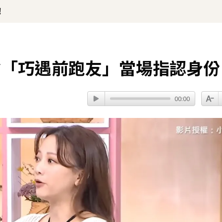
！
會「巧遇前跑友」當場指認身份
00:00