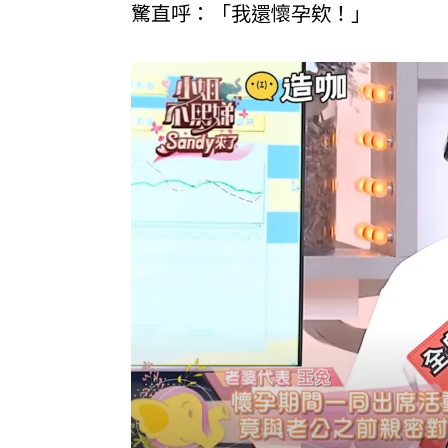
驚直呼：「我還懷孕欸！」