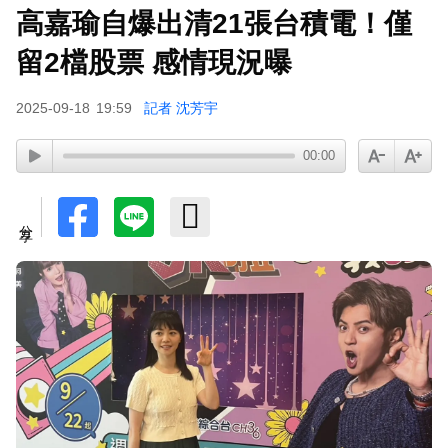
高嘉瑜自爆出清21張台積電！僅
留2檔股票 感情現況曝
2025-09-18
19:59
記者 沈芳宇
00:00
分享