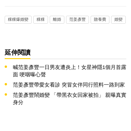
粿粿爆婚變
粿粿
離婚
范姜彥豐
贍養費
婚變
延伸閱讀
喊范姜彥豐一日男友遭炎上！女星神隱1個月首露
面 哽咽曝心聲
范姜彥豐帶愛女看診 突冒女伴同行照料一路到家
范姜彥豐鬧婚變 「帶黑衣女回家被拍」 親曝真實
身分