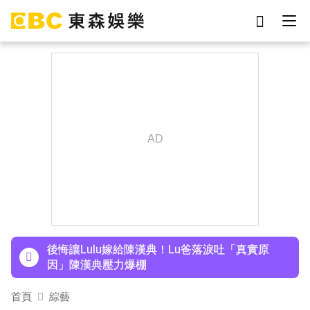
劉真
影片
于朦朧
ian
7-eleven
網紅
下載東森App，隨時掌握天下大小事！
女優
謝侑芯
後悔讓Lulu嫁給陳漢典！Lu爸落淚吐「真實原
因」陳漢典壓力爆棚
下載東森App，隨時掌握天下大小事！
後悔讓Lulu嫁給陳漢典！Lu爸落淚吐「真實原
因」陳漢典壓力爆棚
首頁
綜藝