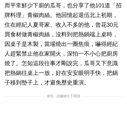
而平常鮮少下廚的瓜哥，也分享了他101道「招
牌料理」青椒肉絲。他回憶起退伍北上初期，
住在經紀人夏哥家、收入不多的他，曾花30元
買食材做青椒肉絲，沒料到把熱鍋端上桌時，
因桌子是木製，當場燒出一圈焦痕，嚇得經紀
人趕緊禁止他在家開火，深怕一不小心把廚房
燒了。怎知這段往事才剛說完，瓜哥又下意識
把熱鍋往桌上一放，好在安安眼明手快，把鍋
子移到墊子上，才避免歷史重演。
廣告 - 請繼續往下閱讀