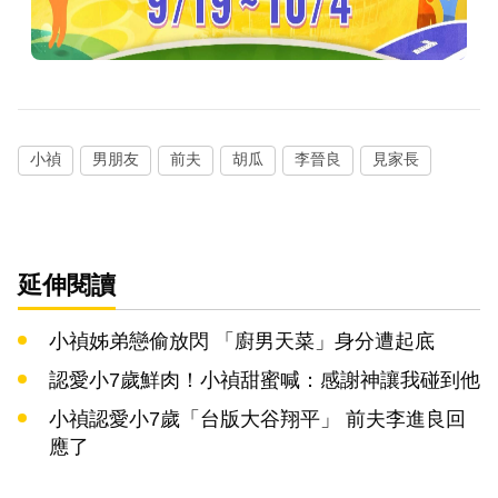
小禎
男朋友
前夫
胡瓜
李晉良
見家長
延伸閱讀
小禎姊弟戀偷放閃 「廚男天菜」身分遭起底
認愛小7歲鮮肉！小禎甜蜜喊：感謝神讓我碰到他
小禎認愛小7歲「台版大谷翔平」 前夫李進良回
應了