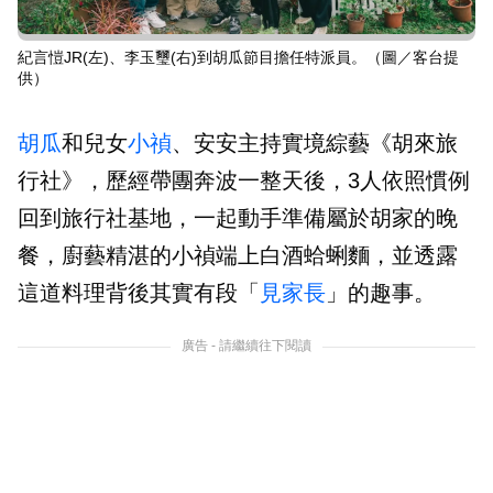
紀言愷JR(左)、李玉璽(右)到胡瓜節目擔任特派員。（圖／客台提
供）
胡瓜
和兒女
小禎
、安安主持實境綜藝《胡來旅
行社》，歷經帶團奔波一整天後，3人依照慣例
回到旅行社基地，一起動手準備屬於胡家的晚
餐，廚藝精湛的小禎端上白酒蛤蜊麵，並透露
這道料理背後其實有段「
見家長
」的趣事。
廣告 - 請繼續往下閱讀