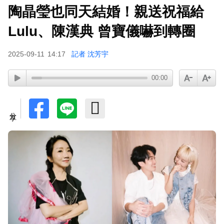
陶晶瑩也同天結婚！親送祝福給
玉澤演巡演首站獻給台北！加碼「自拍+簽名會」
寵粉無極限
Lulu、陳漢典 曾寶儀嚇到轉圈
富婆砸錢拍短劇塞60場吻戲！男星爆「開房被包
2025-09-11
14:17
記者 沈芳宇
養」 親上火線揭真相
SEVENTEEN勝寬、Dino同天入伍！玟奎9月服替
00:00
代役
泰男團Dragon 5男星爆死訊！騎單車離家失聯 陳
分享
屍河中驚見「20公斤重物」
女星告別9年演藝圈！轉行當計程車司機 曝收入：
比演員賺更多
下載東森App，隨時掌握天下大小事！
Ozone林佳辰大跳女團舞變「佳美」 舞台獻香吻
全場暴動了