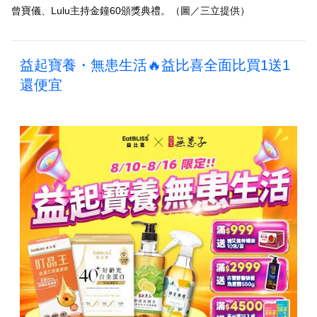
曾寶儀、Lulu主持金鐘60頒獎典禮。（圖／三立提供）
益起寶養・無患生活🔥益比喜全面比買1送1
還便宜