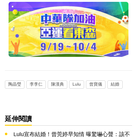
陶晶瑩
李李仁
陳漢典
Lulu
曾寶儀
結婚
延伸閱讀
Lulu宣布結婚！曾莞婷早知情 曝驚嚇心聲：該不