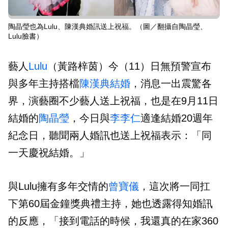
陶晶瑩也為Lulu、陳漢典婚訊送上祝福。（圖／翻攝自陶晶瑩、
Lulu臉書）
藝人
Lulu
（黃路梓茵）今（11）日無預警宣布
與多年主持搭檔
陳漢典
結婚
，消息一出震驚各
界，演藝圈不少藝人送上祝福，也是在9月11日
結婚的
陶晶瑩
，今日與
李李仁
適逢結婚20週年
紀念日，聽聞兩人婚訊也送上祝福表示：「同
一天慶祝結婚。」
與Lulu擁有多年交情的
曾寶儀
，這次將一同扛
下第60屆金鐘獎典禮主持，她也透露得知婚訊
的反應，「接到電話的時候，我還真的在家360