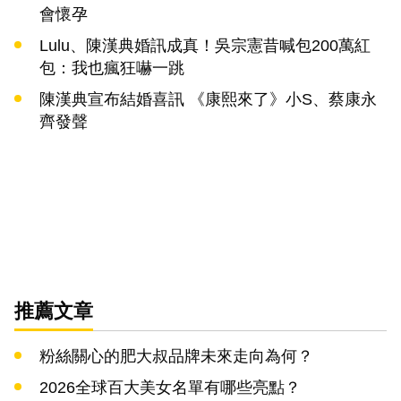
會懷孕
Lulu、陳漢典婚訊成真！吳宗憲昔喊包200萬紅
包：我也瘋狂嚇一跳
陳漢典宣布結婚喜訊 《康熙來了》小S、蔡康永
齊發聲
推薦文章
粉絲關心的肥大叔品牌未來走向為何？
2026全球百大美女名單有哪些亮點？