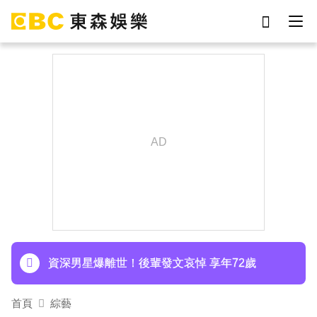
劉真
影片
7-eleven
女優
ian
謝侑芯
網紅
于朦朧
下載東森App，隨時掌握天下大小事！
Ozone林佳辰大跳女團舞變「佳美」 舞台獻香吻
全場暴動了
資深男星爆離世！後輩發文哀悼 享年72歲
TWICE定延不續約！手寫信宣布離開JYP 簽新東
首頁
綜藝
家成邊佑錫師妹