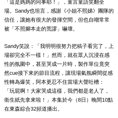
「這是媽媽的同事耶！」，童言童語笑翻全
場。Sandy也坦言，感謝《小姐不熙娣》團隊的
信任，讓她有很大的發揮空間，但也自嘲常常
被「不照腳本走的荒謬」嚇壞。
Sandy笑說：「我明明很努力把稿子看完了，上
場卻完全不一樣！」然而，就在眾人沉浸在感
性的氛圍中，甚至哭成一片時，製作單位竟突
然cue接下來的節目流程，讓現場氣氛瞬間從感
性轉為爆笑，阿本更忍不住當場大聲吐槽：
「玩屁啊！大家哭成這樣，我們都是老人了，
衛生紙先拿來啦！」本集於今（8日）晚間10點
在東森綜合32頻道播出。