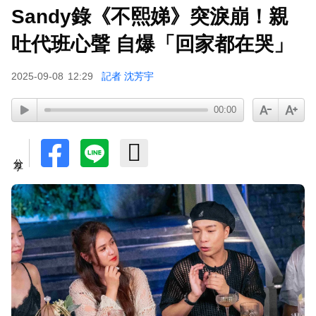
Sandy錄《不熙娣》突淚崩！親
曾號召反女權集會！36歲網紅陳屍住處 死因待查
吐代班心聲 自爆「回家都在哭」
2025-09-08
12:29
記者 沈芳宇
00:00
分享