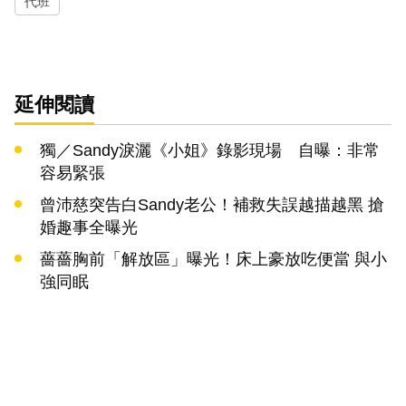
代班
延伸閱讀
獨／Sandy淚灑《小姐》錄影現場 自曝：非常
容易緊張
曾沛慈突告白Sandy老公！補救失誤越描越黑 搶
婚趣事全曝光
薔薔胸前「解放區」曝光！床上豪放吃便當 與小
強同眠