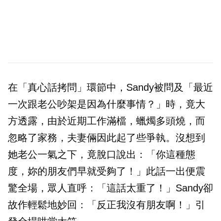
在「真心話拷問」環節中，Sandy被問及「最近
一次跟老公吵架是因為什麼事情？」時，竟大
方透露，由於近期工作滿檔，蠟燭多頭燒，而
忽略了家務，夫妻倆因此起了些爭執。沒想到
她老公一氣之下，竟脫口說出：「你這種態
度，妳的朋友們早就受夠了！」此話一出便震
驚全場，眾人直呼：「這話太重了！」Sandy卻
故作輕鬆地妙回：「反正我沒有朋友啊！」引