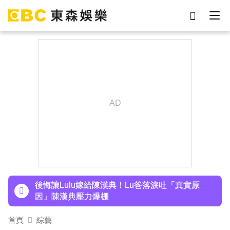
劉真
影片
于朦朧
ian
7-eleven
網紅
女優
謝侑芯
下載東森App，隨時掌握天下大小事！
曾號召反女權集會！36歲網紅陳屍住處 死因待查
後悔讓Lulu嫁給陳漢典！Lu爸落淚吐「真實原
因」陳漢典壓力爆棚
首頁
綜藝
下載東森App，隨時掌握天下大小事！