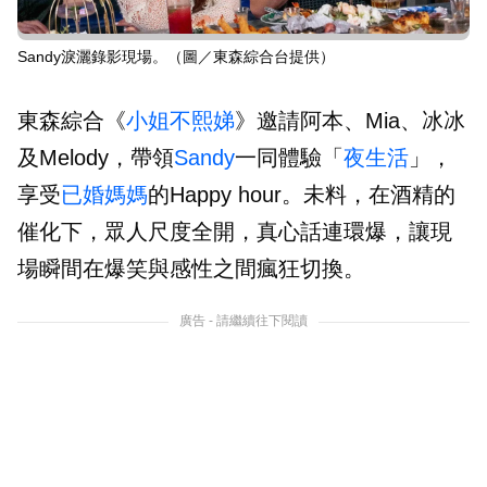
Sandy淚灑錄影現場。（圖／東森綜合台提供）
東森綜合《
小姐不熙娣
》邀請阿本、Mia、冰冰
及Melody，帶領
Sandy
一同體驗「
夜生活
」，
享受
已婚媽媽
的Happy hour。未料，在酒精的
催化下，眾人尺度全開，真心話連環爆，讓現
場瞬間在爆笑與感性之間瘋狂切換。
廣告 - 請繼續往下閱讀