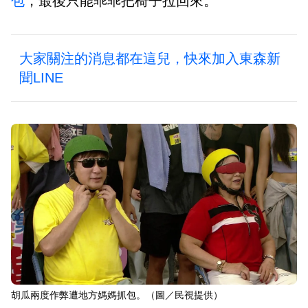
包
，最後只能乖乖把椅子拉回來。
大家關注的消息都在這兒，快來加入東森新
聞LINE
胡瓜兩度作弊遭地方媽媽抓包。（圖／民視提供）