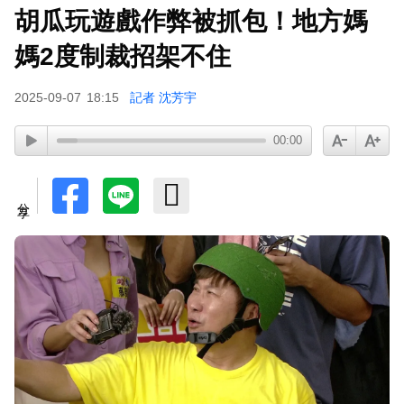
胡瓜玩遊戲作弊被抓包！地方媽
媽2度制裁招架不住
2025-09-07
18:15
記者 沈芳宇
00:00
分享