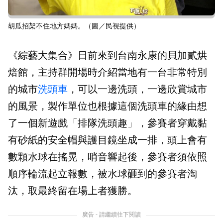
胡瓜招架不住地方媽媽。（圖／民視提供）
《綜藝大集合》日前來到台南永康的貝加貳烘
焙館，主持群開場時介紹當地有一台非常特別
的城市
洗頭車
，可以一邊洗頭，一邊欣賞城市
的風景，製作單位也根據這個洗頭車的緣由想
了一個新遊戲「排隊洗頭趣」，參賽者穿戴黏
有砂紙的安全帽與護目鏡坐成一排，頭上會有
數顆水球在搖晃，哨音響起後，參賽者須依照
順序輪流起立報數，被水球砸到的參賽者淘
汰，取最終留在場上者獲勝。
廣告 - 請繼續往下閱讀