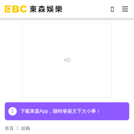
劉真
影片
7-eleven
女優
網紅
ian
于朦朧
謝侑芯
下載東森App，隨時掌握天下大小事！
家長曝「小S私下為人」徹底改觀 網友洗版認證
下載東森App，隨時掌握天下大小事！
首頁
綜藝
家長曝「小S私下為人」徹底改觀 網友洗版認證