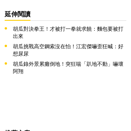
延伸閱讀
胡瓜對決拳王！才被打一拳就求饒：麵包要被打
出來
胡瓜挑戰高空鋼索沒在怕！江宏傑嚇歪狂喊：好
想尿尿
胡瓜錄外景累癱倒地！突狂喘「趴地不動」嚇壞
阿翔