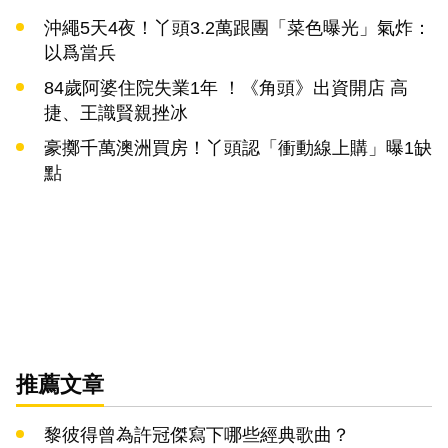
沖繩5天4夜！丫頭3.2萬跟團「菜色曝光」氣炸：
以爲當兵
84歲阿婆住院失業1年 ！《角頭》出資開店 高
捷、王識賢親挫冰
豪擲千萬澳洲買房！丫頭認「衝動線上購」曝1缺
點
推薦文章
黎彼得曾為許冠傑寫下哪些經典歌曲？