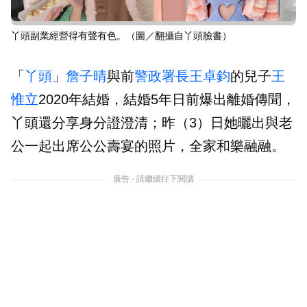
丫頭副業經營得有聲有色。（圖／翻攝自丫頭臉書）
「
丫頭
」
詹子晴
與前
警政署長
王卓鈞
的兒子
王
惟立
2020年結婚，結婚5年日前爆出離婚傳聞，
丫頭還分享身分證澄清；昨（3）日她曬出與老
公一起出席公公壽宴的照片，全家和樂融融。
廣告 - 請繼續往下閱讀