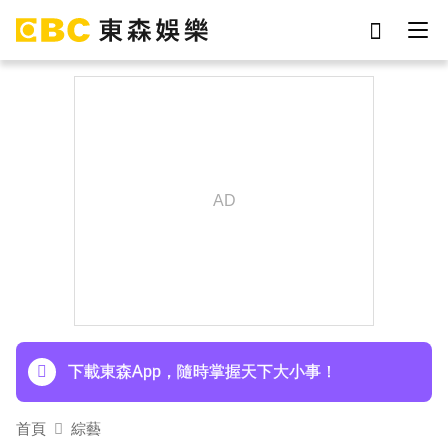
劉真
影片
于朦朧
女優
網紅
ian
7-eleven
謝侑芯
下載東森App，隨時掌握天下大小事！
首頁
綜藝