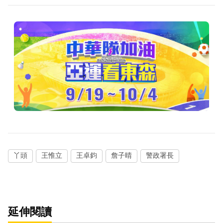
丫頭
王惟立
王卓鈞
詹子晴
警政署長
延伸閱讀