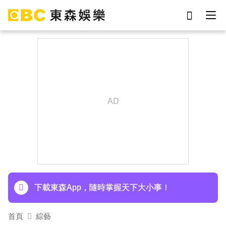
劉真
影片
7-eleven
女優
網紅
ian
謝侑芯
于朦朧
下載東森App，隨時掌握天下大小事！
首頁
綜藝