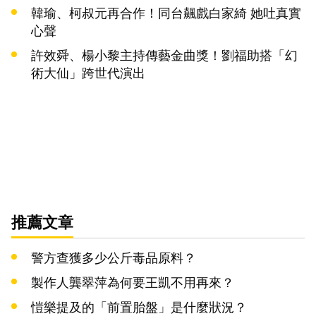
韓瑜、柯叔元再合作！同台飆戲白家綺 她吐真實
心聲
許效舜、楊小黎主持傳藝金曲獎！劉福助搭「幻
術大仙」跨世代演出
推薦文章
警方查獲多少公斤毒品原料？
製作人龔翠萍為何要王凱不用再來？
愷樂提及的「前置胎盤」是什麼狀況？