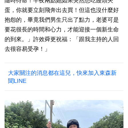
隨時待命！半夜兩點她如果突然想吃饅頭夾
蛋，你就要立刻飛奔出去買！但這也沒什麼好
抱怨的，畢竟我們男生只出了點力，老婆可是
要花很長的時間和心力，才能迎接一個新生命
的到來。」許效舜更祝福：「跟我主持的人回
去很容易受孕！」
大家關注的消息都在這兒，快來加入東森新
聞LINE