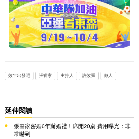
效年出發吧
張睿家
主持人
許效舜
做人
延伸閱讀
張睿家密婚6年辦婚禮！席開20桌 費用曝光：非
常嚇到