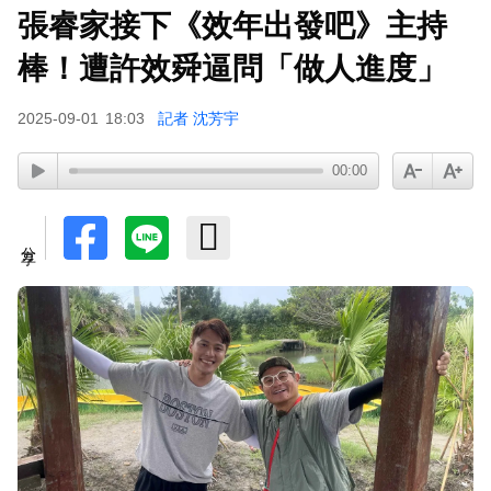
張睿家接下《效年出發吧》主持
棒！遭許效舜逼問「做人進度」
2025-09-01
18:03
記者 沈芳宇
00:00
分享