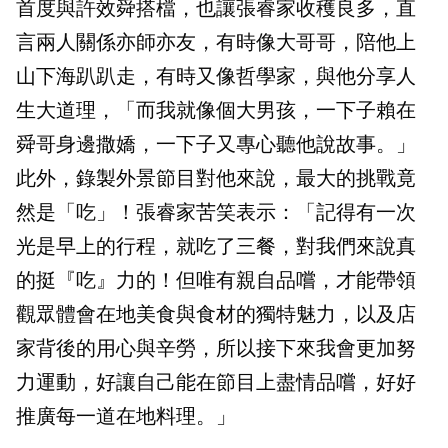
首度與許效舜搭檔，也讓張睿家收穫良多，直
言兩人關係亦師亦友，有時像大哥哥，陪他上
山下海趴趴走，有時又像哲學家，與他分享人
生大道理，「而我就像個大男孩，一下子賴在
舜哥身邊撒嬌，一下子又專心聽他說故事。」
此外，錄製外景節目對他來說，最大的挑戰竟
然是「吃」！張睿家苦笑表示：「記得有一次
光是早上的行程，就吃了三餐，對我們來說真
的挺『吃』力的！但唯有親自品嚐，才能帶領
觀眾體會在地美食與食材的獨特魅力，以及店
家背後的用心與辛勞，所以接下來我會更加努
力運動，好讓自己能在節目上盡情品嚐，好好
推廣每一道在地料理。」