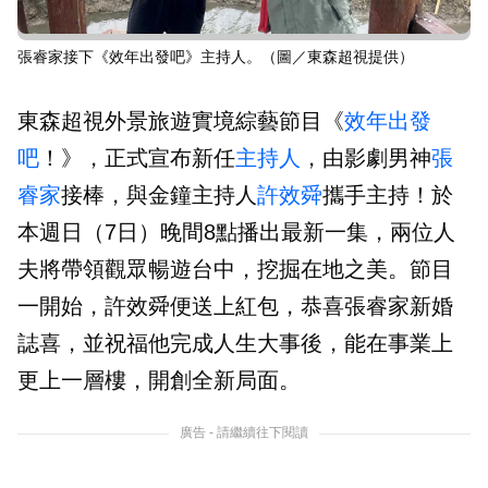
張睿家接下《效年出發吧》主持人。（圖／東森超視提供）
東森超視外景旅遊實境綜藝節目《
效年出發
吧
！》，正式宣布新任
主持人
，由影劇男神
張
睿家
接棒，與金鐘主持人
許效舜
攜手主持！於
本週日（7日）晚間8點播出最新一集，兩位人
夫將帶領觀眾暢遊台中，挖掘在地之美。節目
一開始，許效舜便送上紅包，恭喜張睿家新婚
誌喜，並祝福他完成人生大事後，能在事業上
更上一層樓，開創全新局面。
廣告 - 請繼續往下閱讀