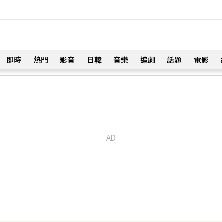
即時
熱門
影音
日韓
音樂
追劇
話題
電影