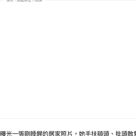
時動態，曝光一張剛睡醒的居家照片，她手扶額頭、批頭散