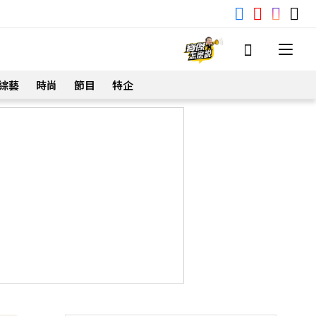
綜藝
時尚
節目
特企