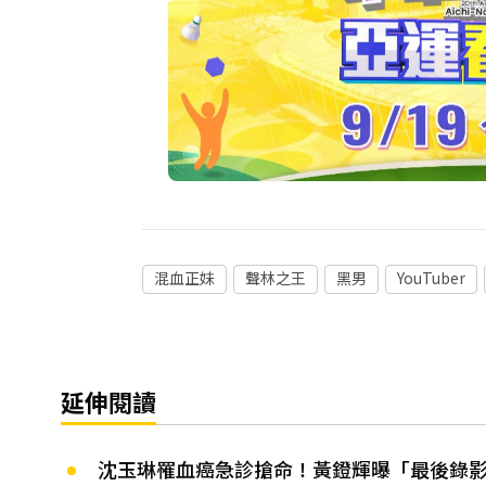
混血正妹
聲林之王
黑男
YouTuber
延伸閱讀
沈玉琳罹血癌急診搶命！黃鐙輝曝「最後錄