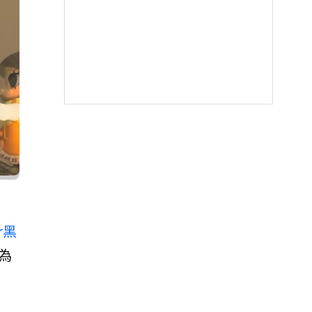
r
黑
為