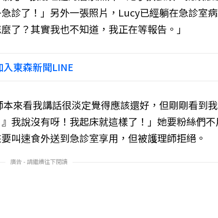
急診了！」另外一張照片，Lucy已經躺在急診室病
怎麼了？其實我也不知道，我正在等報告。」
入東森新聞LINE
醫師本來看我講話很淡定覺得應該還好，但剛剛看到我
？』我說沒有呀！我起床就這樣了！」她要粉絲們不
來要叫速食外送到急診室享用，但被護理師拒絕。
廣告 - 請繼續往下閱讀