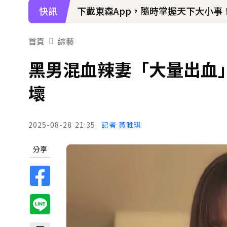
快訊
下載東森App，隨時掌握天下大小事
首頁
綜藝
黑男混血辣妻「大量出血」
壞
2025-08-28
21:35
記者 黃雅琪
分享