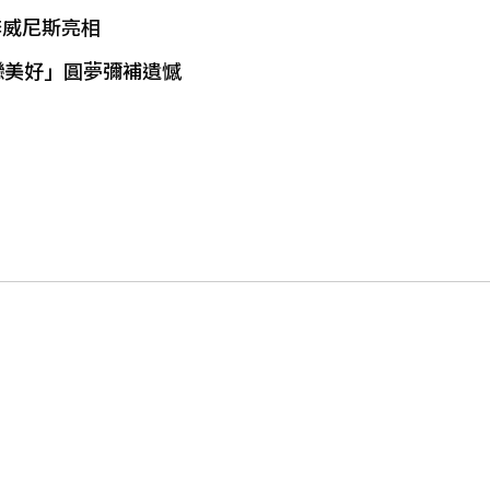
奔威尼斯亮相
戀美好」圓夢彌補遺憾