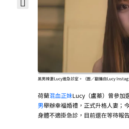
黑男辣妻Lucy進急診室。（圖／翻攝自Lucy Instag
荷蘭
混血正妹
Lucy（盧蓁）曾參加
男
舉辦幸福婚禮，正式升格人妻；今
身體不適掛急診，目前還在等待報