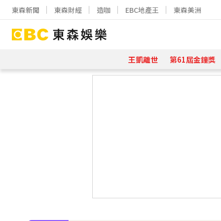
東森新聞
東森財經
造咖
EBC地產王
東森美洲
王凱離世
第61屆金鐘獎