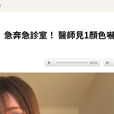
！
急奔急診室！ 醫師見1顏色
00:00