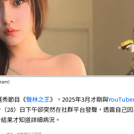
ram）
選秀節目《
聲林之王
》，2025年3月才剛與
YouTube
（28）日下午卻突然在社群平台發聲，透露自己因
告結果才知道詳細病況。
廣告 - 請繼續往下閱讀