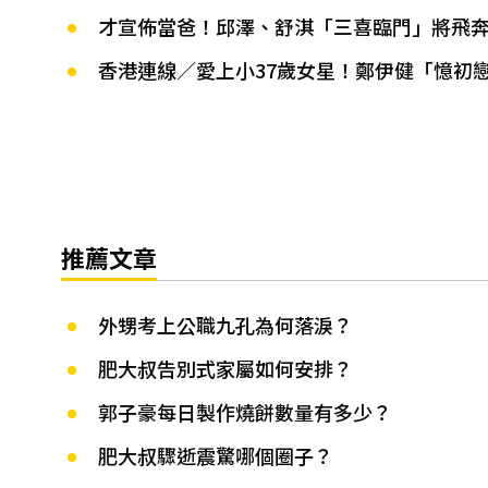
才宣佈當爸！邱澤、舒淇「三喜臨門」將飛
香港連線／愛上小37歲女星！鄭伊健「憶初
推薦文章
外甥考上公職九孔為何落淚？
肥大叔告別式家屬如何安排？
郭子豪每日製作燒餅數量有多少？
肥大叔驟逝震驚哪個圈子？