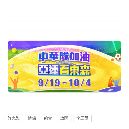
許允樂
情侶
約會
放閃
李玉璽