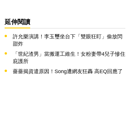
延伸閱讀
許允樂演講！李玉璽坐台下「雙眼狂盯」偷放閃
甜炸
「世紀渣男」當搬運工維生！女粉妻帶4兒子慘住
庇護所
薔薔揭資遣原因！Song遭網友狂轟 高EQ回應了