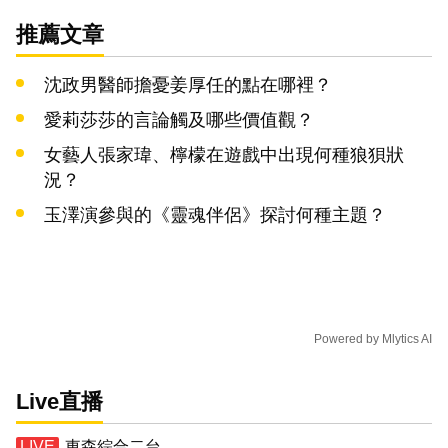
推薦文章
沈政男醫師擔憂姜厚任的點在哪裡？
愛莉莎莎的言論觸及哪些價值觀？
女藝人張家瑋、檸檬在遊戲中出現何種狼狽狀
況？
玉澤演參與的《靈魂伴侶》探討何種主題？
Powered by
Mlytics AI
Live直播
東森綜合二台