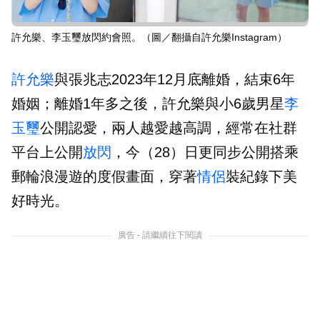
許允樂、李玉璽放閃約會照。（圖／翻攝自許允樂Instagram）
許允樂
與張兆志2023年12月底離婚，結束6年
婚姻；離婚1年多之後，許允樂與小6歲男星
李
玉璽
公開認愛，兩人越愛越高調，經常在社群
平台上公開
放閃
，今（28）日更同步公開搭乘
郵輪浪漫遊的度假畫面，穿著
情侶
裝紀錄下美
好時光。
廣告 - 請繼續往下閱讀