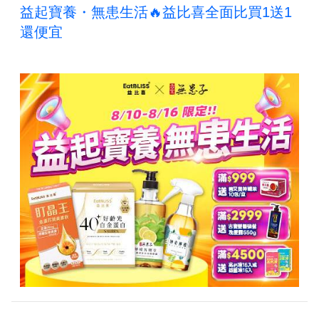
益起寶養・無患生活🔥益比喜全面比買1送1
還便宜