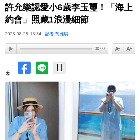
許允樂認愛小6歲李玉璽！「海上
首爾公園音樂節來台！SUPER JUNIOR-K.R.Y.成
軍20週年 破天荒高雄合體
約會」照藏1浪漫細節
TWICE定延不續約！手寫信宣布離開JYP 簽新東
2025-08-28
15:34
記者 黃雅琪
家成邊佑錫師妹
富婆砸錢拍短劇塞60場吻戲！男星爆「開房被包
00:00
養」 親上火線揭真相
泰男團Dragon 5男星爆死訊！騎單車離家失聯 陳
分享
屍河中驚見「20公斤重物」
女星告別9年演藝圈！轉行當計程車司機 曝收入：
比演員賺更多
下載東森App，隨時掌握天下大小事！
NiziU時隔兩年訪台 華西街取景吸粉朝聖