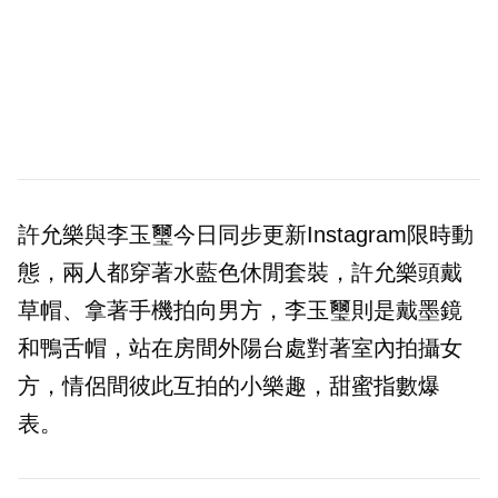
許允樂與李玉璽今日同步更新Instagram限時動
態，兩人都穿著水藍色休閒套裝，許允樂頭戴
草帽、拿著手機拍向男方，李玉璽則是戴墨鏡
和鴨舌帽，站在房間外陽台處對著室內拍攝女
方，情侶間彼此互拍的小樂趣，甜蜜指數爆
表。