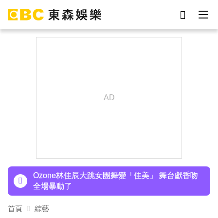
劉真
影片
7-eleven
女優
謝侑芯
ian
網紅
于朦朧
下載東森App，隨時掌握天下大小事！
NiziU時隔兩年訪台 華西街取景吸粉朝聖
Ozone林佳辰大跳女團舞變「佳美」 舞台獻香吻
全場暴動了
首頁
綜藝
資深男星爆離世！後輩發文哀悼 享年72歲