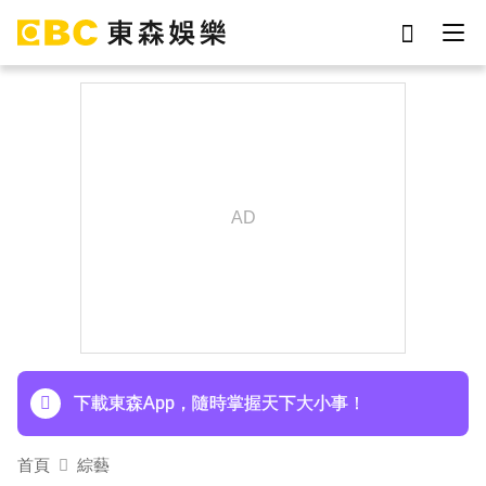
劉真
影片
于朦朧
ian
7-eleven
網紅
女優
謝侑芯
下載東森App，隨時掌握天下大小事！
15年摯愛離世！唐綺陽頭七驚見「驚人畫面」感
動喊：真不是蓋的
下載東森App，隨時掌握天下大小事！
15年摯愛離世！唐綺陽頭七驚見「驚人畫面」感
首頁
綜藝
動喊：真不是蓋的