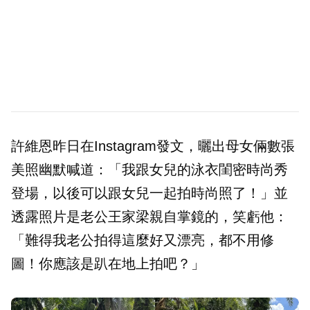
許維恩昨日在Instagram發文，曬出母女倆數張
美照幽默喊道：「我跟女兒的泳衣閨密時尚秀
登場，以後可以跟女兒一起拍時尚照了！」並
透露照片是老公王家梁親自掌鏡的，笑虧他：
「難得我老公拍得這麼好又漂亮，都不用修
圖！你應該是趴在地上拍吧？」