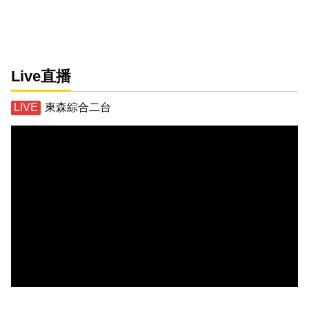
Live直播
東森綜合二台