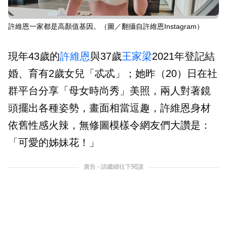
許維恩一家都是高顏值基因。（圖／翻攝自許維恩Instagram）
現年43歲的
許維恩
與37歲
王家梁
2021年登記結
婚、育有2歲女兒「忒忒」；她昨（20）日在社
群平台分享「母女時尚秀」美照，兩人對著鏡
頭擺出各種姿勢，畫面相當逗趣，許維恩身材
依舊性感火辣，無修圖模樣令網友們大讚是：
「可愛的姊妹花！」
廣告 - 請繼續往下閱讀