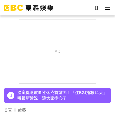
劉真
影片
7-eleven
女優
ian
網紅
謝侑芯
于朦朧
下載東森App，隨時掌握天下大小事！
許富凱暴瘦7公斤登台！「臉明顯凹陷」嚇壞媽媽
父親節憶亡父淚崩
温嵐挺過敗血性休克首露面！「住ICU搶救11天」
曝最新近況：讓大家擔心了
首頁
綜藝
下載東森App，隨時掌握天下大小事！