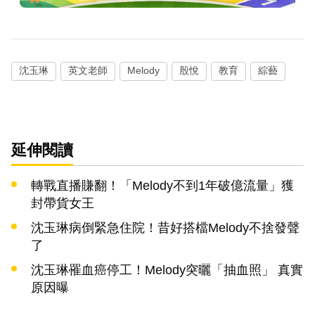
沈玉琳
英文老師
Melody
殷悅
教育
綜藝
延伸閱讀
轉戰直播賺翻！「Melody不到1年破億流量」獲
封帶貨女王
沈玉琳病倒緊急住院！昔好搭檔Melody不捨發聲
了
沈玉琳罹血癌停工！Melody突曬「抽血照」 真實
原因曝