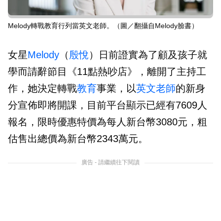
Melody轉戰教育行列當英文老師。（圖／翻攝自Melody臉書）
女星
Melody
（
殷悅
）日前證實為了顧及孩子就
學而請辭節目《11點熱吵店》，離開了主持工
作，她決定轉戰
教育
事業，以
英文老師
的新身
分宣佈即將開課，目前平台顯示已經有7609人
報名，限時優惠特價為每人新台幣3080元，粗
估售出總價為新台幣2343萬元。
廣告 - 請繼續往下閱讀