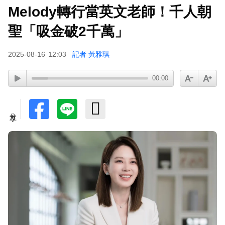
Melody轉行當英文老師！千人朝
許富凱暴瘦7公斤登台！「臉明顯凹陷」嚇壞媽媽
父親節憶亡父淚崩
聖「吸金破2千萬」
2025-08-16
12:03
記者 黃雅琪
00:00
分享