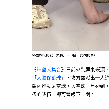
66歲胡瓜挑戰「頭轉」。（圖／民視提供）
《
綜藝大集合
》日前來到屏東崁頂
「
人體保齡球
」，攻方需派出一人
線內推動太空球，太空球一旦碰到
多的隊伍，即可晉級下一關。