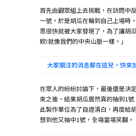
首先由觀眾組上去挑戰，在訪問中
一號，於是胡瓜在輪到自己上場時，
思很快就被大家發現了，為了讓胡瓜
欸!就像我們的中央山脈一樣。」
大家關注的消息都在這兒，快來加
在眾人的紛紛討論下，最後還是決
來之後，結果胡瓜居然真的抽到1號
此製作單位為了自證清白，再度給胡
想到他又抽中1號，全場當場笑翻。