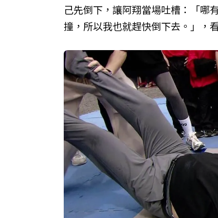
己先倒下，讓阿翔當場吐槽：「哪有
撞，所以我也就趕快倒下去。」，