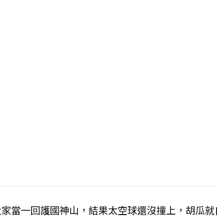
大家當一回護國神山，結果太空球還沒撞上，胡瓜就