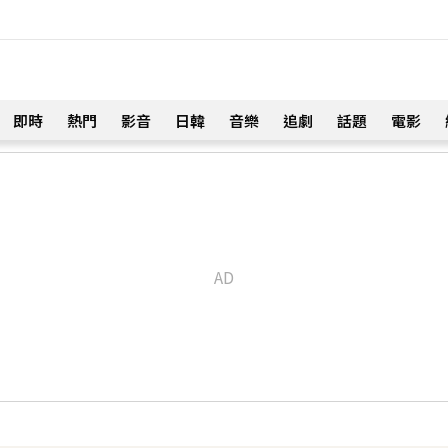
即時
熱門
影音
日韓
音樂
追劇
話題
電影