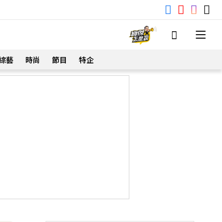
綜藝
時尚
節目
特企