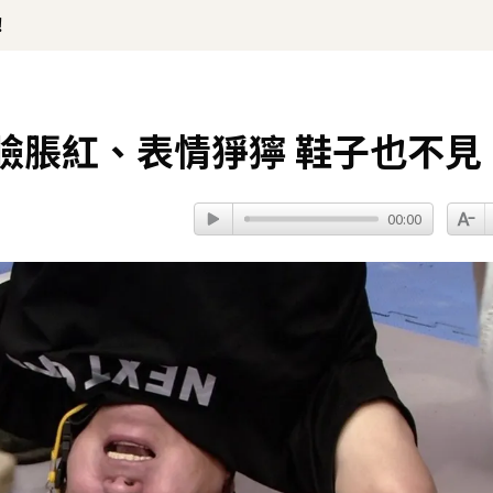
！
臉脹紅、表情猙獰 鞋子也不見
00:00