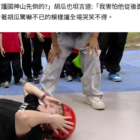
護國神山先倒的?」胡瓜也坦言道:「我害怕他從後
看著胡瓜驚嚇不已的模樣讓全場哭笑不得。