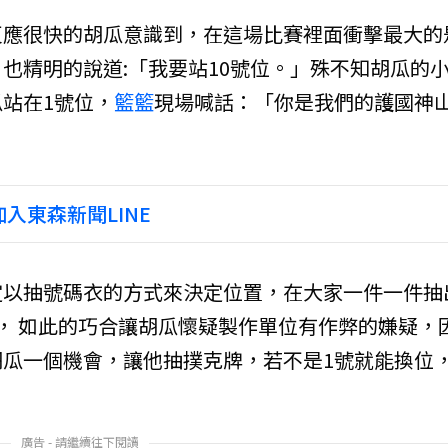
反應很快的胡瓜意識到，在這場比賽裡面衝擊最大的
也精明的說道:「我要站10號位。」殊不知胡瓜的
站在1號位，
籃籃
現場喊話：「你是我們的護國神
入東森新聞LINE
定以抽號碼衣的方式來決定位置，在大家一件一件抽
， 如此的巧合讓胡瓜懷疑製作單位有作弊的嫌疑，
瓜一個機會，讓他抽撲克牌，若不是1號就能換位
廣告 - 請繼續往下閱讀