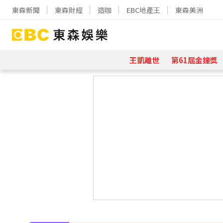
東森新聞
東森財經
造咖
EBC地產王
東森美洲
王凱離世
第61屆金鐘獎