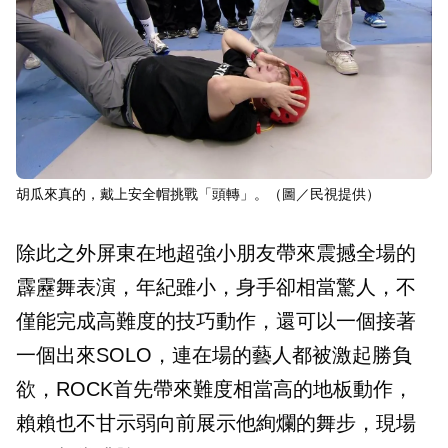
胡瓜來真的，戴上安全帽挑戰「頭轉」。（圖／民視提供）
除此之外屏東在地超強小朋友帶來震撼全場的
霹靂舞表演，年紀雖小，身手卻相當驚人，不
僅能完成高難度的技巧動作，還可以一個接著
一個出來SOLO，連在場的藝人都被激起勝負
欲，ROCK首先帶來難度相當高的地板動作，
賴賴也不甘示弱向前展示他絢爛的舞步，現場