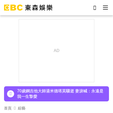
劉真
影片
7-eleven
女優
網紅
ian
下載東森App，隨時掌握天下大小事！
于朦朧
謝侑芯
70歲鋼吉他大師湯米德塔莫驟逝 妻淚喊：永遠是
我一生摯愛
下載東森App，隨時掌握天下大小事！
70歲鋼吉他大師湯米德塔莫驟逝 妻淚喊：永遠是
我一生摯愛
首頁
綜藝