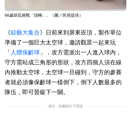
66歲胡瓜挑戰「頭轉」。（圖／民視提供）
《
綜藝大集合
》日前來到屏東崁頂，製作單位
準備了一個巨大太空球，邀請觀眾一起來玩
「
人體保齡球
」，攻方需派出一人進入球內，
守方需站成三角形的形狀，攻方四個人須在線
內推動太空球，太空球一旦碰到，守方的參賽
者就必須像保齡球一樣倒下，倒下人數最多的
隊伍，即可晉級下一關。
廣告 - 請繼續往下閱讀