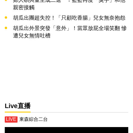
親密接觸
胡瓜出團超失控！「只顧吃香腸」兒女無奈抱怨
胡瓜出外景突發「意外」！當眾放屁全場笑翻 慘
遭兒女無情吐槽
Live直播
東森綜合二台