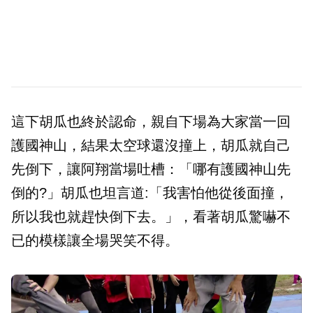
這下胡瓜也終於認命，親自下場為大家當一回
護國神山，結果太空球還沒撞上，胡瓜就自己
先倒下，讓阿翔當場吐槽：「哪有護國神山先
倒的?」胡瓜也坦言道:「我害怕他從後面撞，
所以我也就趕快倒下去。」，看著胡瓜驚嚇不
已的模樣讓全場哭笑不得。