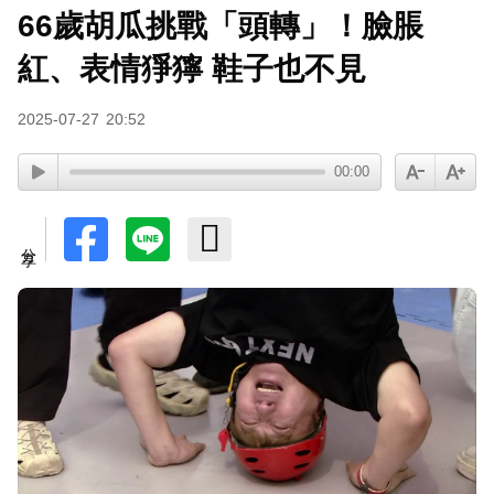
66歲胡瓜挑戰「頭轉」！臉脹
紅、表情猙獰 鞋子也不見
2025-07-27
20:52
00:00
分享