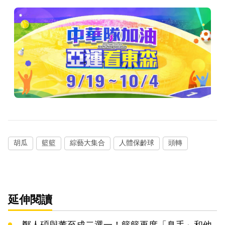
胡瓜
籃籃
綜藝大集合
人體保齡球
頭轉
延伸閱讀
鄭人碩與董至成二選一！籃籃再度「臭手」和他