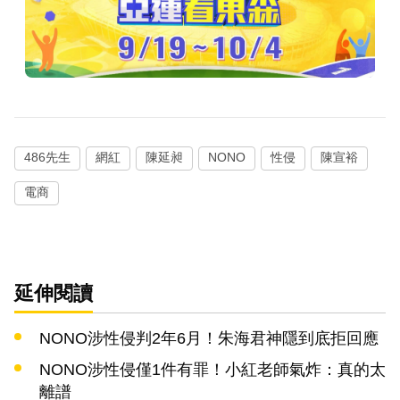
486先生
網紅
陳延昶
NONO
性侵
陳宣裕
電商
延伸閱讀
NONO涉性侵判2年6月！朱海君神隱到底拒回應
NONO涉性侵僅1件有罪！小紅老師氣炸：真的太
離譜