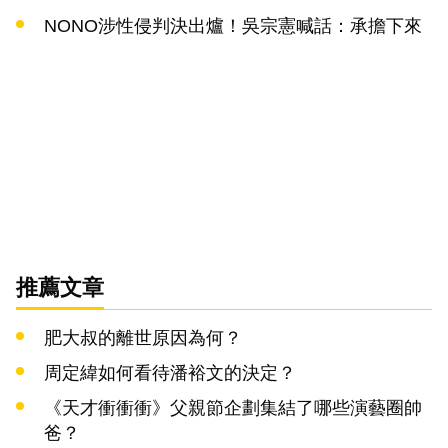
NONO涉性侵判決出爐！吳宗憲喊話：承擔下來
推薦文章
肥大叔的離世原因為何？
周定緯如何看待潘裕文的決定？
《天才衝衝衝》父親節企劃集結了哪些演藝圈帥
爸？