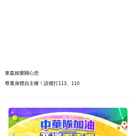
東森娛樂關心您
尊重身體自主權！請撥打113、110