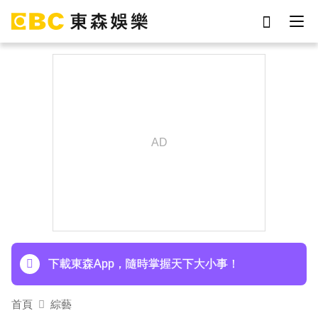
劉真
影片
于朦朧
網紅
女優
ian
7-eleven
謝侑芯
下載東森App，隨時掌握天下大小事！
首頁
綜藝