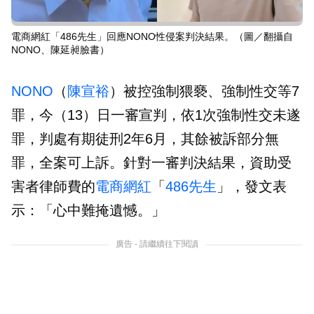
電商網紅「486先生」回應NONO性侵案判決結果。（圖／翻攝自
NONO、陳延昶臉書）
NONO
（
陳宣裕
）被控強制猥褻、強制性交等7
罪，今（13）日一審宣判，依1次強制性交未遂
罪，判處有期徒刑2年6月，其餘被訴部分無
罪，全案可上訴。針對一審判決結果，資助受
害者律師費的
電商
網紅
「
486先生
」，發文表
示：「心中難掩遺憾。」
廣告 - 請繼續往下閱讀