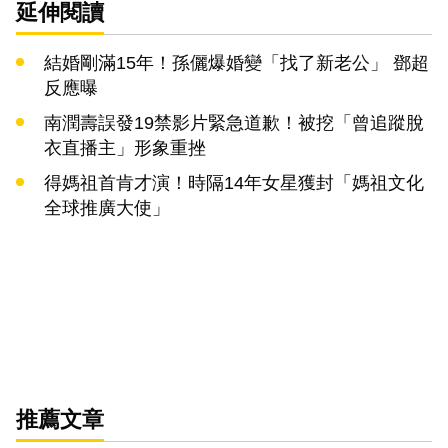
延伸閱讀
結婚剛滿15年！孫儷爆婚變「找了新老公」 鄧超
反應曝
南潤壽誤發19禁影片緊急道歉！被挖「曾追蹤脫
衣直播主」形象重挫
得媽祖首肯才演！時隔14年女星獲封「媽祖文化
全球推廣大使」
推薦文章