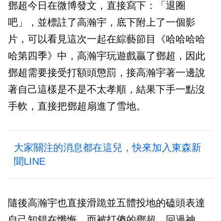
鄧超今日在微博發文，直接寫下：「退圈
吧」，並標註了高瀚宇，底下附上了一個影
片，可以看見這次一起在綜藝節目《哈哈哈哈
哈第四季》中，高瀚宇玩遊戲贏了鄧超，因此
鄧超需要接受打額頭懲罰，接高瀚宇著​一邊說
著自己這樣是不是不太孝順，​結果下手一點沒
手軟，直接把鄧超扇進了雪地。
大家關注的消息都在這兒，快來加入東森新
聞LINE
隨後高瀚宇也直接滑跪並五體投地的磕頭表達
自己知錯在懺悔，而被打傻的鄧超，回過神