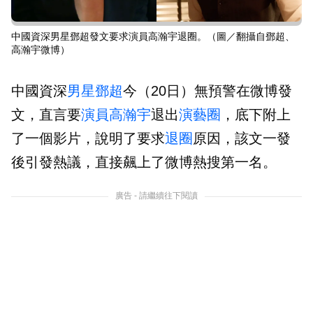
中國資深男星鄧超發文要求演員高瀚宇退圈。（圖／翻攝自鄧超、
高瀚宇微博）
中國資深
男星
鄧超
今（20日）無預警在微博發
文，直言要
演員
高瀚宇
退出
演藝圈
，底下附上
了一個影片，說明了要求
退圈
原因，該文一發
後引發熱議，直接飆上了微博熱搜第一名。
廣告 - 請繼續往下閱讀