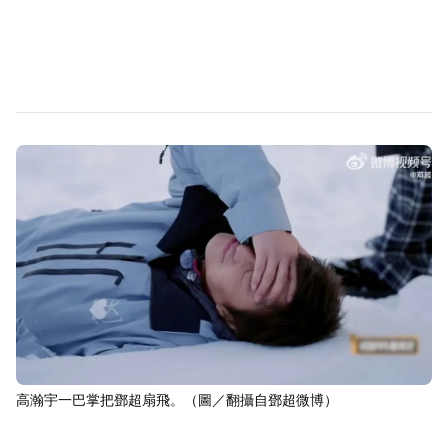
高瀚宇一巴掌把鄧超扇飛。（圖／翻攝自鄧超微博）