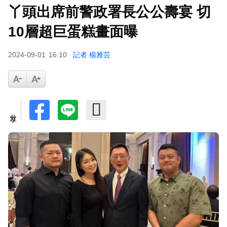
丫頭出席前警政署長公公壽宴 切
10層超巨蛋糕畫面曝
2024-09-01
16:10
記者 楊雅芸
分享