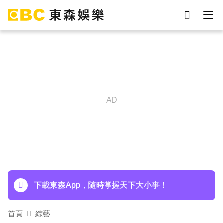
劉真
影片
于朦朧
女優
網紅
ian
7-eleven
謝侑芯
下載東森App，隨時掌握天下大小事！
埃及知名女星涉販毒！ 遭「判死刑」震撼社會
下載東森App，隨時掌握天下大小事！
首頁
綜藝
埃及知名女星涉販毒！ 遭「判死刑」震撼社會