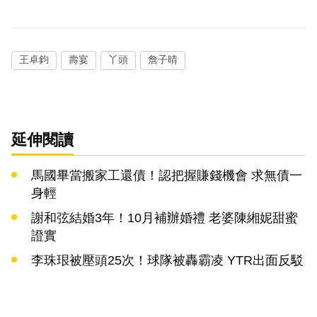
王卓鈞
壽宴
丫頭
詹子晴
延伸閱讀
馬國畢當搬家工還債！認把握賺錢機會 求無債一
身輕
謝和弦結婚3年！10月補辦婚禮 老婆陳緗妮甜蜜
證實
李珠珢被壓頭25次！球隊被轟霸凌 YTR出面反駁