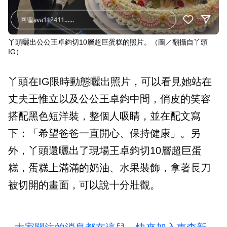
丫頭曬出公公王卓鈞切10層超巨蛋糕的照片。（圖／翻攝自丫頭
IG）
丫頭在IG限時動態曬出照片，可以看見她站在
丈夫王惟立以及公公王卓鈞中間，俏皮的笑容
搭配黑色短洋裝，整個人吸睛，並在配文寫
下：「希望爸爸一直開心、保持健康」。另
外，丫頭還曬出了現場王卓鈞切10層超巨蛋
糕，蛋糕上滿滿的奶油、水果裝飾，拿著長刀
被切開的畫面，可以說十分壯觀。