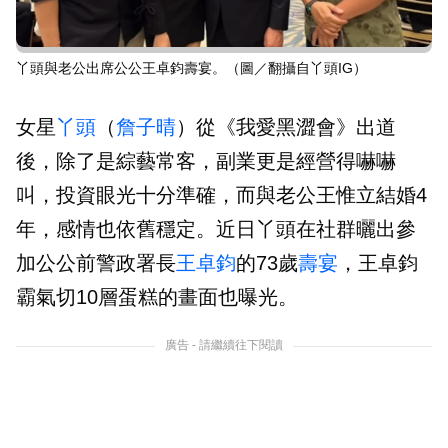
丫頭與老公出席公公王卓鈞壽宴。（圖／翻攝自丫頭IG）
女星
丫頭
（
詹子晴
）從《我愛黑澀會》出道
後，除了是綜藝常客，副業更是經營得嚇嚇
叫，投資眼光十分準確，而與老公王惟立結婚4
年，感情也依舊穩定。近日丫頭在社群曬出參
加公公前警政署長
王卓鈞
的73歲
壽宴
，王卓鈞
霸氣切10層蛋糕的畫面也曝光。
廣告 - 請繼續往下閱讀