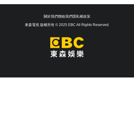
關於我們
聯絡我們
隱私權政策
東森電視 版權所有 © 2025 EBC All Rights Reserved.