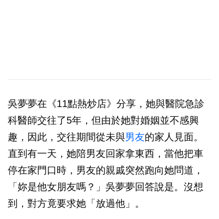
吳夢夢在《11點熱炒店》分享，她與醫院急診
科醫師交往了5年，但由於她對婚姻並不感興
趣，因此，交往期間從未與
男友
的家人見面。
直到有一天，她陪男友回家拿東西，當他把車
停在家門口時，男友的親戚突然跑向她問道，
「妳是他女朋友嗎？」吳夢夢回答說是。沒想
到，對方竟要求她「放過他」。