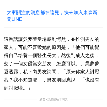
大家關注的消息都在這兒，快來加入東森新
聞LINE
這番話讓吳夢夢當場感到愕然，並推測男友的
家人，可能不喜歡她的原因是，「他們可能覺
得自己培養一個醫生長大，然後到成人之後，
交了一個女優當女朋友，怎麼可以。」吳夢夢
還透露，私下向男友詢問，「原來你家人討厭
我？我不知道耶」，男友則回應說，「也沒有
到討厭啦。」
廣告 - 請繼續往下閱讀