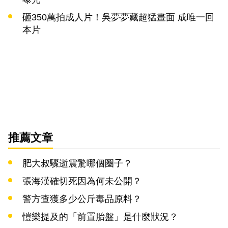
砸350萬拍成人片！吳夢夢藏超猛畫面 成唯一回
本片
推薦文章
肥大叔驟逝震驚哪個圈子？
張海漢確切死因為何未公開？
警方查獲多少公斤毒品原料？
愷樂提及的「前置胎盤」是什麼狀況？