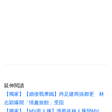
延伸閱讀
【獨家】【婚後戰摩鐵】跨足建商搞都更 林
志穎爆開「情趣旅館」受阻
【獨家】【MV惹人嫌】護蔡依林人豚戀MV