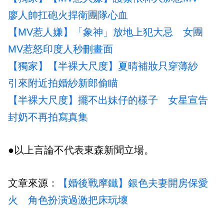
廖人帥扛砲火捍衛團隊心血
【MV惹人嫌】「象神」放地上犯大忌 女團
MV惹怒印度人秒刪畫面
【獨家】【半裸大尺度】夏晴補妝只穿薄紗
引來附近拍婚紗新郎偷瞄
【半裸大尺度】擺不出妹仔的樣子 女星宣告
封奶不再拍寫真集
●以上言論不代表東森新聞立場。
文章來源：
【婚後戰摩鐵】銀色夫妻開房保愛
火 角色扮演過激把床玩壞