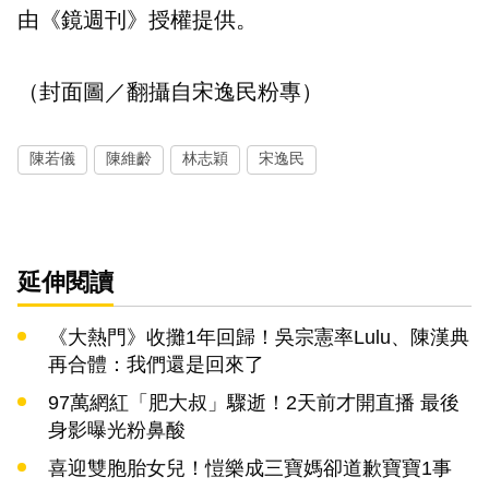
由《鏡週刊》授權提供。
（封面圖／翻攝自宋逸民粉專）
陳若儀
陳維齡
林志穎
宋逸民
延伸閱讀
《大熱門》收攤1年回歸！吳宗憲率Lulu、陳漢典
再合體：我們還是回來了
97萬網紅「肥大叔」驟逝！2天前才開直播 最後
身影曝光粉鼻酸
喜迎雙胞胎女兒！愷樂成三寶媽卻道歉寶寶1事