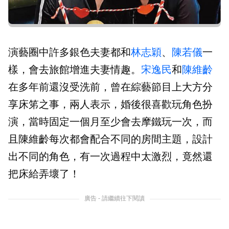
演藝圈中許多銀色夫妻都和
林志穎
、
陳若儀
一
樣，會去旅館增進夫妻情趣。
宋逸民
和
陳維齡
在多年前還沒受洗前，曾在綜藝節目上大方分
享床笫之事，兩人表示，婚後很喜歡玩角色扮
演，當時固定一個月至少會去摩鐵玩一次，而
且陳維齡每次都會配合不同的房間主題，設計
出不同的角色，有一次過程中太激烈，竟然還
把床給弄壞了！
廣告 - 請繼續往下閱讀