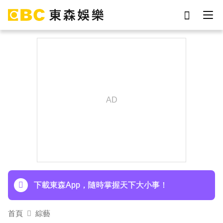
劉真
影片
7-eleven
女優
ian
網紅
謝侑芯
于朦朧
下載東森App，隨時掌握天下大小事！
首頁
綜藝